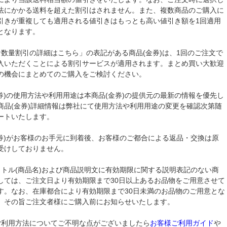
法にかかる送料を超えた割引はされません。また、複数商品のご購入に
引きが重複しても適用される値引きはもっとも高い値引き額を1回適用
となります。
な数量割引の詳細はこちら」の表記がある商品(金券)は、1回のご注文で
入いただくことによる割引サービスが適用されます。まとめ買い大歓迎
の機会にまとめてのご購入をご検討ください。
金券)の使用方法や利用用途は本商品(金券)の提供元の最新の情報を優先し
商品(金券)詳細情報は弊社にて使用方法や利用用途の変更を確認次第随
ートいたします。
金券)がお客様のお手元に到着後、お客様のご都合による返品・交換は原
受けしておりません。
イトル(商品名)および商品説明文に有効期限に関する説明表記のない商
しては、ご注文日より有効期限まで30日以上あるお品物をご用意させて
す。なお、在庫都合により有効期限まで30日未満のお品物のご用意とな
、その旨ご注文者様にご購入前にお知らせいたします。
ご利用方法についてご不明な点がございましたら
お客様ご利用ガイド
や