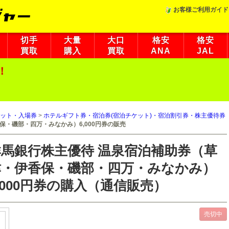
お客様ご利用ガイド
切手
大量
大口
格安
格安
買取
購入
買取
ANA
JAL
！
ット・入場券
>
ホテルギフト券・宿泊券(宿泊チケット)・宿泊割引券・株主優待券
保・磯部・四万・みなかみ）6,000円券の販売
群馬銀行株主優待 温泉宿泊補助券（草
津・伊香保・磯部・四万・みなかみ）
,000円券の購入（通信販売）