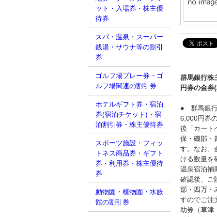
ット・入場券・株主優
待券
スパ・温泉・スーパー
銭湯・サウナ等の割引
券
ゴルフ場プレー券・ゴ
群馬銀行株
ルフ場関連の割引券
円券の金券
ホテルギフト券・宿泊
● 群馬銀
券(宿泊チケット)・宿
6,000
泊割引券・株主優待券
後「カート
保・磯部・
スポーツ施設・フィッ
す。なお、
トネス商品券・ギフト
ける数量を
券・利用券・株主優待
温泉宿泊補
券
確認後、ご
部・四万・
動物園・植物園・水族
すのでご注
館の割引券
助券（草津