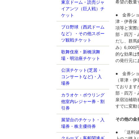
希望の数量
東京ドーム・読売ジャ
イアンツ（巨人戦）チ
● 金券シ
ケット
津・伊香保
プロ野球（西武ドーム
項等と実際
など）・その他スポー
部・四万・
ツ観戦チケット
だし、群馬
み）6,0
歌舞伎座・新橋演舞
的な効果は
場・明治座チケット
の発行元に
公演チケット(芝居・
● 金券シ
コンサートなど)・入
（草津・伊
場券
ております
部・四万・
カラオケ・ボウリング
泉宿泊補助
他室内レジャー券・割
すでに変動
引券
その他の金
展望台のチケット・入
場券・株主優待券
● 「送料
クルーズ・客船関連ギ
上のご購入