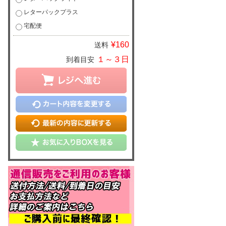
レターパックプラス
宅配便
¥160
送料
１～３日
到着目安