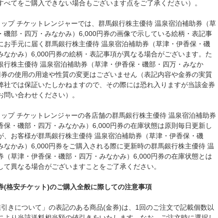
すべてをご購入できない場合もございます点をご了承ください）。
ョップ チケットレンジャーでは、群馬銀行株主優待 温泉宿泊補助券（草
・磯部・四万・みなかみ）6,000円券の画像で示している絵柄・表記事
にお手元に届く群馬銀行株主優待 温泉宿泊補助券（草津・伊香保・磯
みなかみ）6,000円券の絵柄・表記事項が異なる場合がございます。た
銀行株主優待 温泉宿泊補助券（草津・伊香保・磯部・四万・みなか
00円券の使用の用途や性質の変更はございません（表記内容や金券の実質
弊社では保証いたしかねますので、その際には恐れ入りますが当該金券
お問い合わせください）。
ョップ チケットレンジャーの各店舗の群馬銀行株主優待 温泉宿泊補助券
香保・磯部・四万・みなかみ）6,000円券の在庫状態は原則毎日更新し
が、お客様が群馬銀行株主優待 温泉宿泊補助券（草津・伊香保・磯
みなかみ）6,000円券をご購入される際に更新時の群馬銀行株主優待 温
券（草津・伊香保・磯部・四万・みなかみ）6,000円券の在庫状態とは
して異なる場合がございますことをご了承ください。
券(格安チケット)のご購入全般に際しての注意事項
値引きについて」の表記のある商品(金券)は、1回のご注文で記載個数以
により当該送料相当額の値引きをいたします。なお、ご注文時に選択し