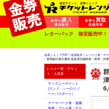
購入
買取
金券を
金券を
通信販売
高価売却
レターパック 格安販売中！
金券ショップTOP
>
金券販売
>
レジャー券・チケ
>
群馬銀行株主優待 温泉宿泊補助券（草津・伊香
レジャー券・チケッ
ト・入場券
ディズニーチケット
6
(ランド・シーのリゾ
ートパスポート）
テーマパーク券・遊園
地券・プール券・チケ