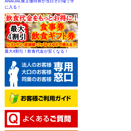
ANA/JAL株主優待券が当日その場で手
に入る！
最大4割引！飲食代金が安くなる！