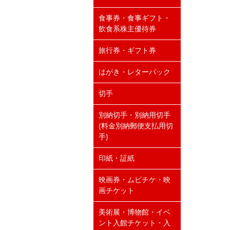
食事券・食事ギフト・
飲食系株主優待券
旅行券・ギフト券
はがき・レターパック
切手
別納切手・別納用切手
(料金別納郵便支払用切
手)
印紙・証紙
映画券・ムビチケ・映
画チケット
美術展・博物館・イベ
ント入館チケット・入