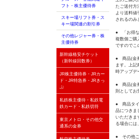
フト・株主優待券
たご送付方
より送料値
スキー場リフト券・ス
されるのみ
キー場関連の割引券
● 「お得
その他レジャー券・株
複数個ご購
主優待券
ですのでこ
新幹線格安チケット
● 商品(
（新幹線回数券）
ます。上記
時アップデ
JR株主優待券・JRカー
ド・JR特急券・JRきっ
● 商品(
ぷ
則としてお
私鉄株主優待・私鉄電
● 商品タ
鉄カード・私鉄切符
品につきま
いただきま
東京メトロ・その他交
る場合には
通系の金券
● その他