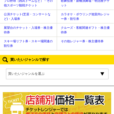
プロ野球（西武ドームなど）・その
歌舞伎座・新橋演舞場・明治座チケ
他スポーツ観戦チケット
ット
公演チケット(芝居・コンサートな
カラオケ・ボウリング他室内レジャ
ど)・入場券
ー券・割引券
展望台のチケット・入場券・株主優
クルーズ・客船関連ギフト・株主優
待券
待券
スキー場リフト券・スキー場関連の
その他レジャー券・株主優待券
割引券
買いたいジャンルで探す