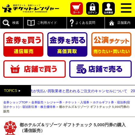
検索
ご利用ガイド
よくある質問
店舗案内
TOPICS
信販売】送付先が先払い買取業者と思われるご注文のキャンセルについて
2025年
金券ショップTOP
>
金券販売
>
レジャー券・チケット・入場券
>
ホテルギフト券・宿泊券(宿
泊チケット)・宿泊割引券・株主優待券
>
都ホテルズ＆リゾーツ ギフトチェック 5,000円券の
販売
都ホテルズ＆リゾーツ ギフトチェック 5,000円券の購入
（通信販売）