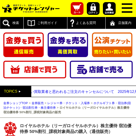
検索
ご利用ガイド
よくある質問
店舗案内
TOPICS
送付先が先払い買取業者と思われるご注文のキャンセルについて
2025年12月05日
金券ショップTOP
>
金券販売
>
レジャー券・チケット・入場券
>
ホテルギフト券・宿泊券(宿
泊チケット)・宿泊割引券・株主優待券
>
ロイヤルホテル（リーガロイヤルホテル）株主優待
宿泊優待券 50%割引_課税対象商品の販売
ロイヤルホテル（リーガロイヤルホテル）株主優待 宿泊優
待券 50%割引_課税対象商品の購入（通信販売）