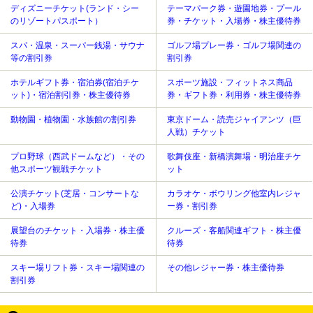
ディズニーチケット(ランド・シー
テーマパーク券・遊園地券・プール
のリゾートパスポート）
券・チケット・入場券・株主優待券
スパ・温泉・スーパー銭湯・サウナ
ゴルフ場プレー券・ゴルフ場関連の
等の割引券
割引券
ホテルギフト券・宿泊券(宿泊チケ
スポーツ施設・フィットネス商品
ット)・宿泊割引券・株主優待券
券・ギフト券・利用券・株主優待券
動物園・植物園・水族館の割引券
東京ドーム・読売ジャイアンツ（巨
人戦）チケット
プロ野球（西武ドームなど）・その
歌舞伎座・新橋演舞場・明治座チケ
他スポーツ観戦チケット
ット
公演チケット(芝居・コンサートな
カラオケ・ボウリング他室内レジャ
ど)・入場券
ー券・割引券
展望台のチケット・入場券・株主優
クルーズ・客船関連ギフト・株主優
待券
待券
スキー場リフト券・スキー場関連の
その他レジャー券・株主優待券
割引券