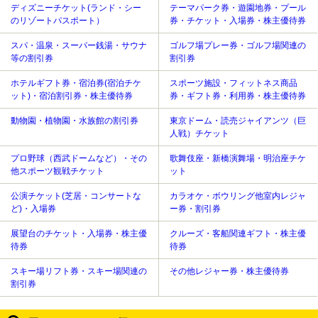
ディズニーチケット(ランド・シー
テーマパーク券・遊園地券・プール
のリゾートパスポート）
券・チケット・入場券・株主優待券
スパ・温泉・スーパー銭湯・サウナ
ゴルフ場プレー券・ゴルフ場関連の
等の割引券
割引券
ホテルギフト券・宿泊券(宿泊チケ
スポーツ施設・フィットネス商品
ット)・宿泊割引券・株主優待券
券・ギフト券・利用券・株主優待券
動物園・植物園・水族館の割引券
東京ドーム・読売ジャイアンツ（巨
人戦）チケット
プロ野球（西武ドームなど）・その
歌舞伎座・新橋演舞場・明治座チケ
他スポーツ観戦チケット
ット
公演チケット(芝居・コンサートな
カラオケ・ボウリング他室内レジャ
ど)・入場券
ー券・割引券
展望台のチケット・入場券・株主優
クルーズ・客船関連ギフト・株主優
待券
待券
スキー場リフト券・スキー場関連の
その他レジャー券・株主優待券
割引券