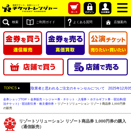
検索
ご利用ガイド
よくある質問
店舗案内
TOPICS
付先が先払い買取業者と思われるご注文のキャンセルについて
2025年12月05日
【
金券ショップTOP
>
金券販売
>
レジャー券・チケット・入場券
>
ホテルギフト券・宿泊券(宿
泊チケット)・宿泊割引券・株主優待券
>
リゾートソリューション リゾート商品券 1,000円券
の販売
リゾートソリューション リゾート商品券 1,000円券の購入
（通信販売）