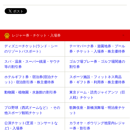
レジャー券・チケット・入場券
ディズニーチケット(ランド・シー
テーマパーク券・遊園地券・プール
のリゾートパスポート）
券・チケット・入場券・株主優待券
スパ・温泉・スーパー銭湯・サウナ
ゴルフ場プレー券・ゴルフ場関連の
等の割引券
割引券
ホテルギフト券・宿泊券(宿泊チケ
スポーツ施設・フィットネス商品
ット)・宿泊割引券・株主優待券
券・ギフト券・利用券・株主優待券
動物園・植物園・水族館の割引券
東京ドーム・読売ジャイアンツ（巨
人戦）チケット
プロ野球（西武ドームなど）・その
歌舞伎座・新橋演舞場・明治座チケ
他スポーツ観戦チケット
ット
公演チケット(芝居・コンサートな
カラオケ・ボウリング他室内レジャ
ど)・入場券
ー券・割引券