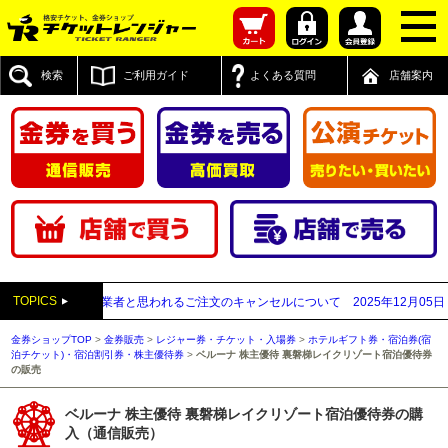
検索
ご利用ガイド
よくある質問
店舗案内
TOPICS
が先払い買取業者と思われるご注文のキャンセルについて
2025年12月05日
【2
金券ショップTOP
>
金券販売
>
レジャー券・チケット・入場券
>
ホテルギフト券・宿泊券(宿
泊チケット)・宿泊割引券・株主優待券
>
ベルーナ 株主優待 裏磐梯レイクリゾート宿泊優待券
の販売
ベルーナ 株主優待 裏磐梯レイクリゾート宿泊優待券の購
入（通信販売）