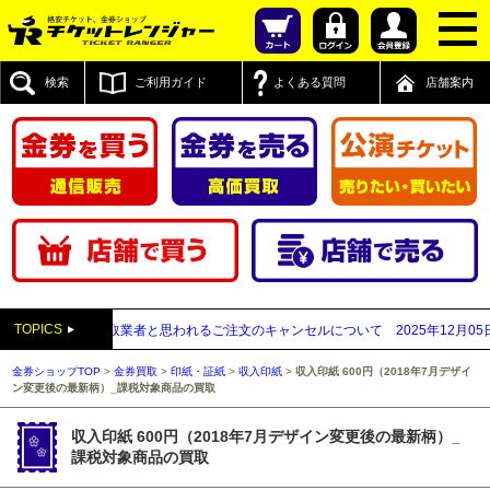
検索
ご利用ガイド
よくある質問
店舗案内
TOPICS
が先払い買取業者と思われるご注文のキャンセルについて
2025年12月05日
【2
金券ショップTOP
>
金券買取
>
印紙・証紙
>
収入印紙
>
収入印紙 600円（2018年7月デザイ
ン変更後の最新柄）_課税対象商品の買取
収入印紙 600円（2018年7月デザイン変更後の最新柄）_
課税対象商品の買取