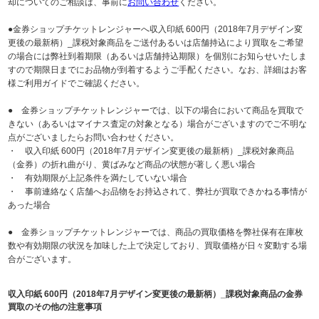
却についてのご相談は、事前に
お問い合わせ
ください。
●金券ショップチケットレンジャーへ収入印紙 600円（2018年7月デザイン変
更後の最新柄）_課税対象商品をご送付あるいは店舗持込により買取をご希望
の場合には弊社到着期限（あるいは店舗持込期限）を個別にお知らせいたしま
すので期限日までにお品物が到着するようご手配ください。なお、詳細はお客
様ご利用ガイドでご確認ください。
● 金券ショップチケットレンジャーでは、以下の場合において商品を買取で
きない（あるいはマイナス査定の対象となる）場合がございますのでご不明な
点がございましたらお問い合わせください。
・ 収入印紙 600円（2018年7月デザイン変更後の最新柄）_課税対象商品
（金券）の折れ曲がり、黄ばみなど商品の状態が著しく悪い場合
・ 有効期限が上記条件を満たしていない場合
・ 事前連絡なく店舗へお品物をお持込されて、弊社が買取できかねる事情が
あった場合
● 金券ショップチケットレンジャーでは、商品の買取価格を弊社保有在庫枚
数や有効期限の状況を加味した上で決定しており、買取価格が日々変動する場
合がございます。
収入印紙 600円（2018年7月デザイン変更後の最新柄）_課税対象商品の金券
買取のその他の注意事項