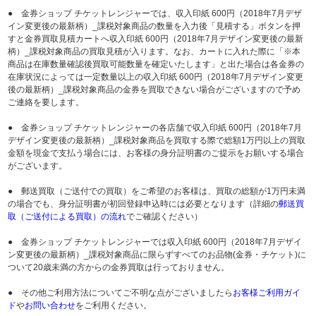
● 金券ショップ チケットレンジャーでは、収入印紙 600円（2018年7月デザ
イン変更後の最新柄）_課税対象商品の数量を入力後「見積する」ボタンを押
すと金券買取見積カートへ収入印紙 600円（2018年7月デザイン変更後の最新
柄）_課税対象商品の買取見積が入ります。なお、カートに入れた際に「※本
商品は在庫数量確認後買取可能数量を確定いたします」と出た場合は各金券の
在庫状況によっては一定数量以上の収入印紙 600円（2018年7月デザイン変更
後の最新柄）_課税対象商品の金券を買取できない場合がございますので予め
ご連絡を要します。
● 金券ショップ チケットレンジャーの各店舗で収入印紙 600円（2018年7月
デザイン変更後の最新柄）_課税対象商品を買取する際で総額1万円以上の買取
金額を現金で支払う場合には、お客様の身分証明書のご提示をお願いする場合
がございます。
● 郵送買取（ご送付での買取）をご希望のお客様は、買取の総額が1万円未満
の場合でも、身分証明書が初回登録申込時には必要となります（詳細の
郵送買
取（ご送付による買取）の流れ
でご確認ください）
● 金券ショップ チケットレンジャーでは収入印紙 600円（2018年7月デザイ
ン変更後の最新柄）_課税対象商品に限らずすべてのお品物(金券・チケット)に
ついて20歳未満の方からの金券買取は行っておりません。
● その他ご利用方法についてご不明な点がございましたら
お客様ご利用ガイ
ド
や
お問い合わせ
をご利用ください。