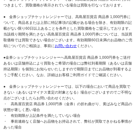
つきまして、買取価格が表示されている場合は買取を行なっております。
● 金券ショップチケットレンジャーでは、高島屋百貨店 商品券 1,000円券に
ついて、商品名または上部に特記事項の記載がある場合を除き、有効期限の記
載がない限り60日以上あることを条件とした買取価格をご提示しております。
当該残り期間を満たさない高島屋百貨店 商品券 1,000円券については、当該買
取価格では買取できない場合がございます。有効期限60日未満のお品物のご売
却についてのご相談は、事前に
お問い合わせ
ください。
●金券ショップチケットレンジャーへ高島屋百貨店 商品券 1,000円券をご送付
あるいは店舗持込により買取をご希望の場合には弊社到着期限（あるいは店舗
持込期限）を個別にお知らせいたしますので期限日までにお品物が到着するよ
うご手配ください。なお、詳細はお客様ご利用ガイドでご確認ください。
● 金券ショップチケットレンジャーでは、以下の場合において商品を買取で
きない（あるいはマイナス査定の対象となる）場合がございますのでご不明な
点がございましたらお問い合わせください。
・ 高島屋百貨店 商品券 1,000円券（金券）の折れ曲がり、黄ばみなど商品の
状態が著しく悪い場合
・ 有効期限が上記条件を満たしていない場合
・ 事前連絡なく店舗へお品物をお持込されて、弊社が買取できかねる事情が
あった場合