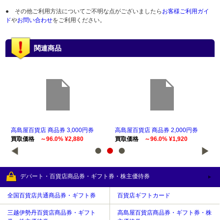
● その他ご利用方法についてご不明な点がございましたら
お客様ご利用ガイ
ド
や
お問い合わせ
をご利用ください。
関連商品
高島屋百貨店 商品券 3,000円券
高島屋百貨店 商品券 2,000円券
高島
買取価格
～96.0% ¥2,880
買取価格
～96.0% ¥1,920
買
デパート・百貨店商品券・ギフト券・株主優待券
全国百貨店共通商品券・ギフト券
百貨店ギフトカード
三越伊勢丹百貨店商品券・ギフト
高島屋百貨店商品券・ギフト券・株