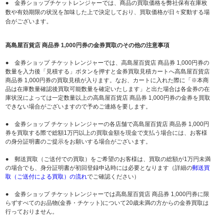
● 金券ショップチケットレンジャーでは、商品の買取価格を弊社保有在庫枚
数や有効期限の状況を加味した上で決定しており、買取価格が日々変動する場
合がございます。
高島屋百貨店 商品券 1,000円券の金券買取のその他の注意事項
● 金券ショップ チケットレンジャーでは、高島屋百貨店 商品券 1,000円券の
数量を入力後「見積する」ボタンを押すと金券買取見積カートへ高島屋百貨店
商品券 1,000円券の買取見積が入ります。なお、カートに入れた際に「※本商
品は在庫数量確認後買取可能数量を確定いたします」と出た場合は各金券の在
庫状況によっては一定数量以上の高島屋百貨店 商品券 1,000円券の金券を買取
できない場合がございますので予めご連絡を要します。
● 金券ショップ チケットレンジャーの各店舗で高島屋百貨店 商品券 1,000円
券を買取する際で総額1万円以上の買取金額を現金で支払う場合には、お客様
の身分証明書のご提示をお願いする場合がございます。
● 郵送買取（ご送付での買取）をご希望のお客様は、買取の総額が1万円未満
の場合でも、身分証明書が初回登録申込時には必要となります（詳細の
郵送買
取（ご送付による買取）の流れ
でご確認ください）
● 金券ショップ チケットレンジャーでは高島屋百貨店 商品券 1,000円券に限
らずすべてのお品物(金券・チケット)について20歳未満の方からの金券買取は
行っておりません。