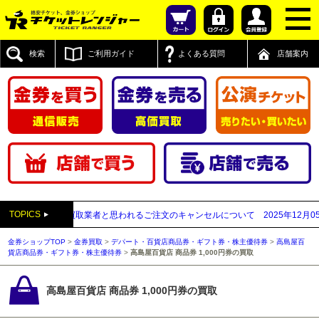
検索
ご利用ガイド
よくある質問
店舗案内
TOPICS
先が先払い買取業者と思われるご注文のキャンセルについて
2025年12月05日
【2
金券ショップTOP
>
金券買取
>
デパート・百貨店商品券・ギフト券・株主優待券
>
高島屋百
貨店商品券・ギフト券・株主優待券
>
高島屋百貨店 商品券 1,000円券の買取
高島屋百貨店 商品券 1,000円券の買取