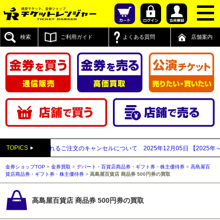
検索
ご利用ガイド
よくある質問
店舗案内
TOPICS
業者と思われるご注文のキャンセルについて
2025年12月05日
【2025年～20
金券ショップTOP
>
金券買取
>
デパート・百貨店商品券・ギフト券・株主優待券
>
高島屋百
貨店商品券・ギフト券・株主優待券
>
高島屋百貨店 商品券 500円券の買取
高島屋百貨店 商品券 500円券の買取