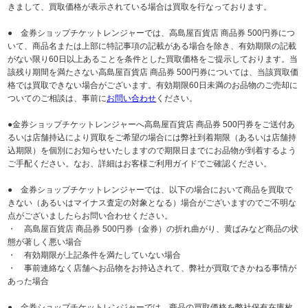
きまして、買取価格が表示されている場合は買取を行なっております。
● 金券ショップチケットレンジャーでは、高島屋百貨店 商品券 500円券につ
いて、商品名または上部に特記事項の記載がある場合を除き、有効期限の記載
がない限り60日以上あることを条件とした買取価格をご提示しております。当
該残り期間を満たさない高島屋百貨店 商品券 500円券については、当該買取価
格では買取できない場合がございます。有効期限60日未満のお品物のご売却に
ついてのご相談は、事前に
お問い合わせ
ください。
●金券ショップチケットレンジャーへ高島屋百貨店 商品券 500円券をご送付あ
るいは店舗持込により買取をご希望の場合には弊社到着期限（あるいは店舗持
込期限）を個別にお知らせいたしますので期限日までにお品物が到着するよう
ご手配ください。なお、詳細はお客様ご利用ガイドでご確認ください。
● 金券ショップチケットレンジャーでは、以下の場合において商品を買取で
きない（あるいはマイナス査定の対象となる）場合がございますのでご不明な
点がございましたらお問い合わせください。
・ 高島屋百貨店 商品券 500円券（金券）の折れ曲がり、黄ばみなど商品の状
態が著しく悪い場合
・ 有効期限が上記条件を満たしていない場合
・ 事前連絡なく店舗へお品物をお持込されて、弊社が買取できかねる事情が
あった場合
● 金券ショップチケットレンジャーでは、商品の買取価格を弊社保有在庫枚