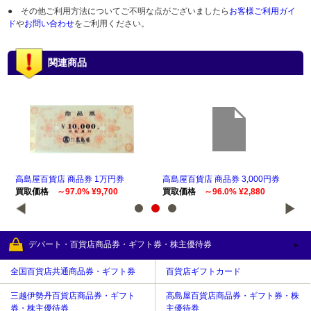
● その他ご利用方法についてご不明な点がございましたら
お客様ご利用ガイ
ド
や
お問い合わせ
をご利用ください。
関連商品
高島屋百貨店 商品券 1万円券
高島屋百貨店 商品券 3,000円券
高島
買取価格
～97.0% ¥9,700
買取価格
～96.0% ¥2,880
買
デパート・百貨店商品券・ギフト券・株主優待券
全国百貨店共通商品券・ギフト券
百貨店ギフトカード
三越伊勢丹百貨店商品券・ギフト
高島屋百貨店商品券・ギフト券・株
券・株主優待券
主優待券