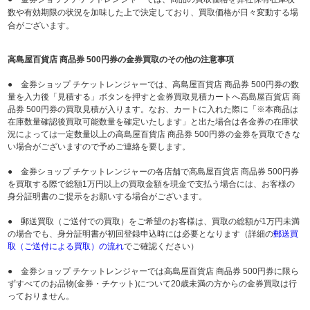
数や有効期限の状況を加味した上で決定しており、買取価格が日々変動する場
合がございます。
高島屋百貨店 商品券 500円券の金券買取のその他の注意事項
● 金券ショップ チケットレンジャーでは、高島屋百貨店 商品券 500円券の数
量を入力後「見積する」ボタンを押すと金券買取見積カートへ高島屋百貨店 商
品券 500円券の買取見積が入ります。なお、カートに入れた際に「※本商品は
在庫数量確認後買取可能数量を確定いたします」と出た場合は各金券の在庫状
況によっては一定数量以上の高島屋百貨店 商品券 500円券の金券を買取できな
い場合がございますので予めご連絡を要します。
● 金券ショップ チケットレンジャーの各店舗で高島屋百貨店 商品券 500円券
を買取する際で総額1万円以上の買取金額を現金で支払う場合には、お客様の
身分証明書のご提示をお願いする場合がございます。
● 郵送買取（ご送付での買取）をご希望のお客様は、買取の総額が1万円未満
の場合でも、身分証明書が初回登録申込時には必要となります（詳細の
郵送買
取（ご送付による買取）の流れ
でご確認ください）
● 金券ショップ チケットレンジャーでは高島屋百貨店 商品券 500円券に限ら
ずすべてのお品物(金券・チケット)について20歳未満の方からの金券買取は行
っておりません。