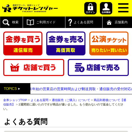
検索
ご利用ガイド
よくある質問
店舗案内
TOPICS
～2026年】年末年始の営業店の営業時間および郵送買取・通信販売の受付対応のお知
金券ショップTOP
>
よくある質問
>
通信販売（ご購入）について
>
商品到着後について【通
信販売】
>
2週間前に届いたのですが商品が違いました。もう使わないので返金してくださ
い。
よくある質問