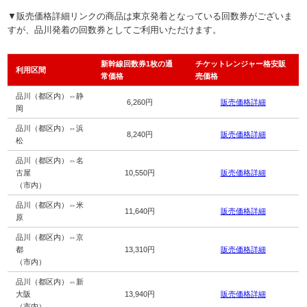
▼販売価格詳細リンクの商品は東京発着となっている回数券がございま
すが、品川発着の回数券としてご利用いただけます。
新幹線回数券1枚の通
チケットレンジャー格安販
利用区間
常価格
売価格
品川（都区内）⇔静
6,260円
販売価格詳細
岡
品川（都区内）⇔浜
8,240円
販売価格詳細
松
品川（都区内）⇔名
古屋
10,550円
販売価格詳細
（市内）
品川（都区内）⇔米
11,640円
販売価格詳細
原
品川（都区内）⇔京
都
13,310円
販売価格詳細
（市内）
品川（都区内）⇔新
大阪
13,940円
販売価格詳細
（市内）