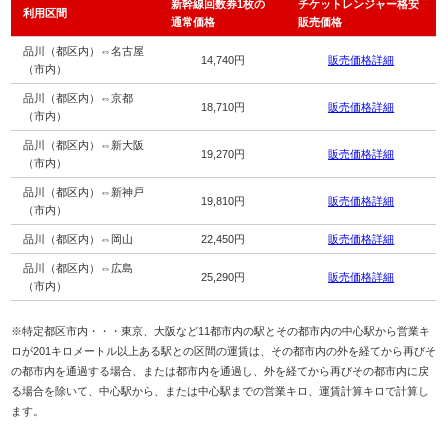
新幹線回数券1枚の
チケットレンジャー格安
利用区間
通常価格
販売価格
品川（都区内）⇔名古屋
14,740円
販売価格詳細
（市内）
品川（都区内）⇔京都
18,710円
販売価格詳細
（市内）
品川（都区内）⇔新大阪
19,270円
販売価格詳細
（市内）
品川（都区内）⇔新神戸
19,810円
販売価格詳細
（市内）
品川（都区内）⇔岡山
22,450円
販売価格詳細
品川（都区内）⇔広島
25,290円
販売価格詳細
（市内）
※特定都区市内・・・東京、大阪など11都市内の駅とその都市内の中心駅から営業キ
ロが201キロメートル以上ある駅との区間の運賃は、その都市内の外を経てから再びそ
の都市内を通過する場合、または都市内を通過し、外を経てから再びその都市内に戻
る場合を除いて、中心駅から、または中心駅までの営業キロ、運賃計算キロで計算し
ます。