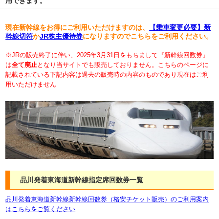
用できます。
現在新幹線をお得にご利用いただけますのは、
【乗車変更必要】新
幹線切符
か
JR株主優待券
になりますのでこちらをご利用ください。
※JRの販売終了に伴い、2025年3月31日をもちまして『新幹線回数券』
は
全て廃止
となり当サイトでも販売しておりません。こちらのページに
記載されている下記内容は過去の販売時の内容のものであり現在はご利
用いただけません
品川発着東海道新幹線指定席回数券一覧
品川発着東海道新幹線新幹線回数券（格安チケット販売）のご利用案内
はこちらをご覧ください