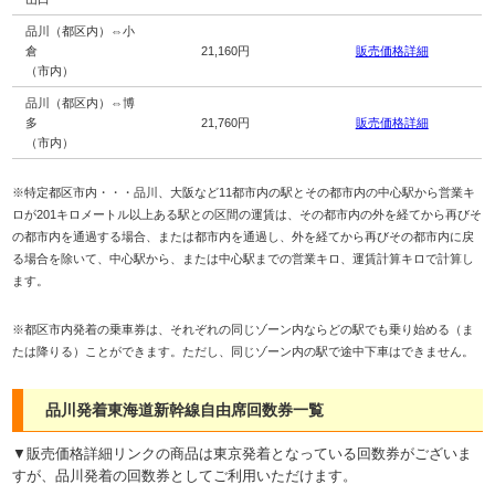
品川（都区内）⇔小
倉
21,160円
販売価格詳細
（市内）
品川（都区内）⇔博
多
21,760円
販売価格詳細
（市内）
※特定都区市内・・・品川、大阪など11都市内の駅とその都市内の中心駅から営業キ
ロが201キロメートル以上ある駅との区間の運賃は、その都市内の外を経てから再びそ
の都市内を通過する場合、または都市内を通過し、外を経てから再びその都市内に戻
る場合を除いて、中心駅から、または中心駅までの営業キロ、運賃計算キロで計算し
ます。
※都区市内発着の乗車券は、それぞれの同じゾーン内ならどの駅でも乗り始める（ま
たは降りる）ことができます。ただし、同じゾーン内の駅で途中下車はできません。
品川発着東海道新幹線自由席回数券一覧
▼販売価格詳細リンクの商品は東京発着となっている回数券がございま
すが、品川発着の回数券としてご利用いただけます。