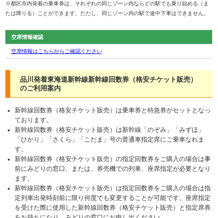
※都区市内発着の乗車券は、それぞれの同じゾーン内ならどの駅でも乗り始める（ま
たは降りる）ことができます。ただし、同じゾーン内の駅で途中下車はできません。
空席情報確認
空席情報はこちらからご確認ください
品川発着東海道新幹線新幹線回数券（格安チケット販売）
のご利用案内
新幹線回数券（格安チケット販売）は乗車券と特急券がセットとなっ
ております。
新幹線回数券（格安チケット販売）は新幹線「のぞみ」「みずほ」
「ひかり」「さくら」「こだま」号の普通車指定席にご乗車なれま
す。
新幹線回数券（格安チケット販売）の指定回数券をご購入の場合は事
前にみどりの窓口、または、券売機での列車、座席指定が必要となり
ます。
新幹線回数券（格安チケット販売）は指定回数券をご購入の場合は指
定列車出発時刻前に限り何度でも変更することが可能です。座席指定
を受けた際に使用した新幹線回数券（格安チケット販売）と指定席券
をお持ちになり、みどりの窓口にお申し出ください。