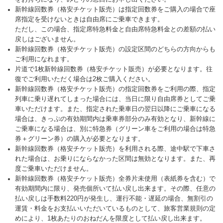
新幹線回数券（格安チケット販売）は指定回数券をご購入の場合で座
席指定を受けないときは自由席にご乗車できます。
ただし、この場合、指定席特急料金と自由席特急料金との差額の払い
戻しはございません。
新幹線回数券（格安チケット販売）の設定区間のどちらの方向からも
ご利用になれます。
片道で1枚新幹線回数券（格安チケット販売）が必要となります。往
復でご利用いただく場合は2枚ご購入ください。
新幹線回数券（格安チケット販売）の指定回数券をご利用の際、指定
列車に乗り遅れてしまった場合には、当日に限り自由席券としてご乗
車いただけます。また、指定された乗車日の翌日以降にご乗車になる
場合は、きっぷの有効期間内は乗車券部分のみ有効となり、新幹線に
ご乗車になる場合は、別に特急券（グリーン車をご利用の場合は特急
券＋グリーン券）の購入が必要となります。
新幹線回数券（格安チケット販売）を利用される際、途中駅で下車さ
れた場合は、お乗りにならなかった区間は無効となります。また、再
度ご乗車いただけません。
新幹線回数券（格安チケット販売）全券片未使用（表紙券を含む）で
有効期間内に限り、発売個所いて払い戻し出来ます。その際、任意の
払い戻しは手数料220円が発生し、運行不能・遅延の場合、無割引の
運賃・料金をお支払いいただいているものとして、旅客営業規則の定
めにより、1枚あたりのおねだんを限度として払い戻し出来ます。