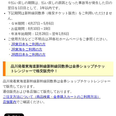
※払い戻しの期限は、払い戻しの原因となった事故等が発生した日の
翌日を1日目として、1年以内です。
下記期間は新幹線回数券（格安チケット販売）をご利用いただけませ
ん。
・ＧＷ期間：4月27日～5月6日
・お盆期間：8月10日～19日
・年末年始期間：12月28日～翌年1月6日
ご使用方法などご不明点はJR各社ホームページをご参照ください。
・
JR東日本をご利用の方
・
JR東海をご利用の方
・
JR西日本をご利用の方
品川発着東海道新幹線新幹線回数券は金券ショップチケッ
トレンジャーで格安販売中！
品川発着東海道新幹線新幹線回数券は金券ショップチケットレンジャー
で販売しております。
通信販売および各店舗にて販売しております。
ご注文方法について（商品検索・金券購入カートのご利用方法）
店舗案内
でご確認ください。