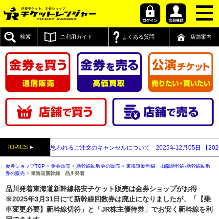
検索
ご利用ガイド
よくある質問
店舗案内
TOPICS
買取業者と思われるご注文のキャンセルについて
2025年12月05日
【2025年～
金券ショップTOP
>
金券販売
>
新幹線回数券の販売
>
東海道新幹線・山陽新幹線-新幹線回数
券の販売
>
東海道新幹線 品川発着
品川発着東海道新幹線格安チケット販売は金券ショップがお得
※2025年3月31日にて新幹線回数券は廃止になりましたが、「【乗
車変更必要】新幹線切符」と「JR株主優待券」でお安く新幹線を利