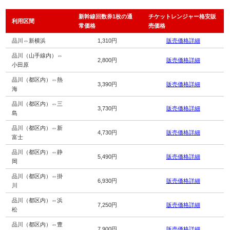
新幹線回数券1枚の通
チケットレンジャー格安販
利用区間
常価格
売価格
品川⇔新横浜
1,310円
販売価格詳細
品川（山手線内）⇔
2,800円
販売価格詳細
小田原
品川（都区内）⇔熱
3,390円
販売価格詳細
海
品川（都区内）⇔三
3,730円
販売価格詳細
島
品川（都区内）⇔新
4,730円
販売価格詳細
富士
品川（都区内）⇔静
5,490円
販売価格詳細
岡
品川（都区内）⇔掛
6,930円
販売価格詳細
川
品川（都区内）⇔浜
7,250円
販売価格詳細
松
品川（都区内）⇔豊
7,900円
販売価格詳細