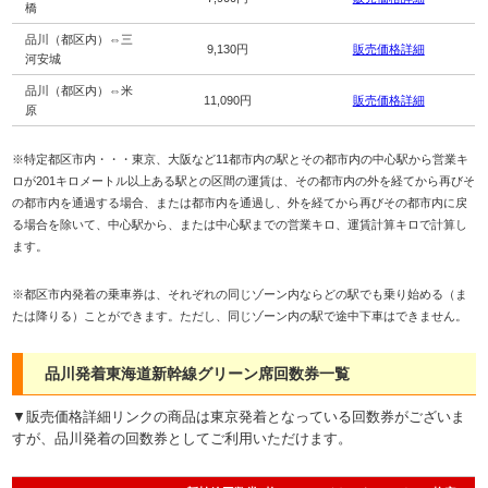
橋
品川（都区内）⇔三
9,130円
販売価格詳細
河安城
品川（都区内）⇔米
11,090円
販売価格詳細
原
※特定都区市内・・・東京、大阪など11都市内の駅とその都市内の中心駅から営業キ
ロが201キロメートル以上ある駅との区間の運賃は、その都市内の外を経てから再びそ
の都市内を通過する場合、または都市内を通過し、外を経てから再びその都市内に戻
る場合を除いて、中心駅から、または中心駅までの営業キロ、運賃計算キロで計算し
ます。
※都区市内発着の乗車券は、それぞれの同じゾーン内ならどの駅でも乗り始める（ま
たは降りる）ことができます。ただし、同じゾーン内の駅で途中下車はできません。
品川発着東海道新幹線グリーン席回数券一覧
▼販売価格詳細リンクの商品は東京発着となっている回数券がございま
すが、品川発着の回数券としてご利用いただけます。