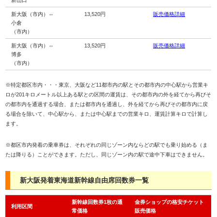
新大阪（市内）⇔
13,520円
販売価格詳細
小倉
（市内）
新大阪（市内）⇔
13,520円
販売価格詳細
博多
（市内）
※特定都区市内・・・東京、大阪など11都市内の駅とその都市内の中心駅から営業キ
ロが201キロメートル以上ある駅との区間の運賃は、その都市内の外を経てから再びそ
の都市内を通過する場合、または都市内を通過し、外を経てから再びその都市内に戻
る場合を除いて、中心駅から、または中心駅までの営業キロ、運賃計算キロで計算し
ます。
※都区市内発着の乗車券は、それぞれの同じゾーン内ならどの駅でも乗り始める（ま
たは降りる）ことができます。ただし、同じゾーン内の駅で途中下車はできません。
新大阪発着東海道新幹線自由席回数券一覧
新幹線回数券1枚の通
金券ショップの格安チケット
利用区間
常価格
販売価格