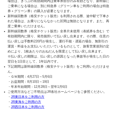
場合は、きっぷの有効期間内は乗車券部分のみ有効となり、新幹線に
ご乗車になる場合は、別に特急券（グリーン車をご利用の場合は特急
券＋グリーン券）の購入が必要となります。
新幹線回数券（格安チケット販売）を利用される際、途中駅で下車さ
れた場合は、お乗りにならなかった区間は無効となります。また、再
度ご乗車いただけません。
新幹線回数券（格安チケット販売）全券片未使用（表紙券を含む）で
有効期間内に限り、発売個所いて払い戻し出来ます。その際、任意の
払い戻しは手数料220円が発生し、運行不能・遅延の場合、無割引の
運賃・料金をお支払いいただいているものとして、旅客営業規則の定
めにより、1枚あたりのおねだんを限度として払い戻し出来ます。
※払い戻しの期限は、払い戻しの原因となった事故等が発生した日の
翌日を1日目として、1年以内です。
下記期間は新幹線回数券（格安チケット販売）をご利用いただけませ
ん。
・ＧＷ期間：4月27日～5月6日
・お盆期間：8月10日～19日
・年末年始期間：12月28日～翌年1月6日
ご使用方法などご不明点はJR各社ホームページをご参照ください。
・
JR東日本をご利用の方
・
JR東海をご利用の方
・
JR西日本をご利用の方