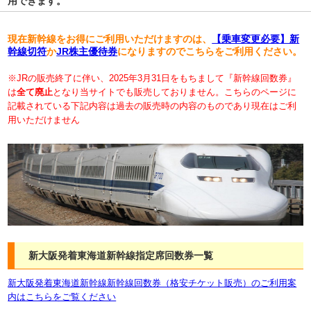
用できます。
現在新幹線をお得にご利用いただけますのは、
【乗車変更必要】新
幹線切符
か
JR株主優待券
になりますのでこちらをご利用ください。
※JRの販売終了に伴い、2025年3月31日をもちまして『新幹線回数券』
は
全て廃止
となり当サイトでも販売しておりません。こちらのページに
記載されている下記内容は過去の販売時の内容のものであり現在はご利
用いただけません
新大阪発着東海道新幹線指定席回数券一覧
新大阪発着東海道新幹線新幹線回数券（格安チケット販売）のご利用案
内はこちらをご覧ください