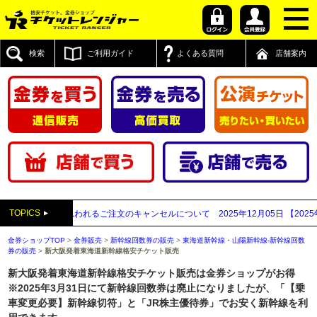
検索
ご利用ガイド
よくある質問
店舗案内
TOPICS
取業者と思われるご注文のキャンセルについて
2025年12月05日
【2025年～2
金券ショップTOP
>
金券販売
>
新幹線回数券の販売
>
東海道新幹線・山陽新幹線-新幹線回数
券の販売
>
新大阪発着東海道新幹線格安チケット販売
新大阪発着東海道新幹線格安チケット販売は金券ショップがお得
※2025年3月31日にて新幹線回数券は廃止になりましたが、「【乗
車変更必要】新幹線切符」と「JR株主優待券」でお安く新幹線を利