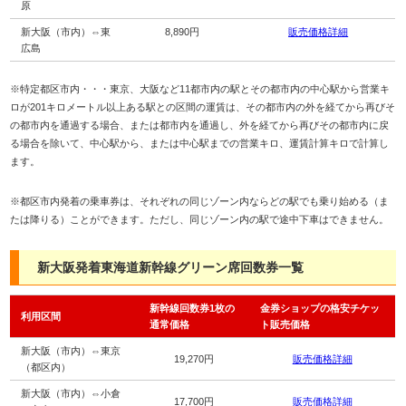
原
新大阪（市内）⇔東
8,890円
販売価格詳細
広島
※特定都区市内・・・東京、大阪など11都市内の駅とその都市内の中心駅から営業キ
ロが201キロメートル以上ある駅との区間の運賃は、その都市内の外を経てから再びそ
の都市内を通過する場合、または都市内を通過し、外を経てから再びその都市内に戻
る場合を除いて、中心駅から、または中心駅までの営業キロ、運賃計算キロで計算し
ます。
※都区市内発着の乗車券は、それぞれの同じゾーン内ならどの駅でも乗り始める（ま
たは降りる）ことができます。ただし、同じゾーン内の駅で途中下車はできません。
新大阪発着東海道新幹線グリーン席回数券一覧
新幹線回数券1枚の
金券ショップの格安チケッ
利用区間
通常価格
ト販売価格
新大阪（市内）⇔東京
19,270円
販売価格詳細
（都区内）
新大阪（市内）⇔小倉
17,700円
販売価格詳細