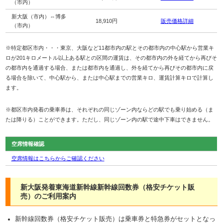
（市内）
新大阪（市内）⇔博多
18,910円
販売価格詳細
（市内）
※特定都区市内・・・東京、大阪など11都市内の駅とその都市内の中心駅から営業キ
ロが201キロメートル以上ある駅との区間の運賃は、その都市内の外を経てから再びそ
の都市内を通過する場合、または都市内を通過し、外を経てから再びその都市内に戻
る場合を除いて、中心駅から、または中心駅までの営業キロ、運賃計算キロで計算し
ます。
※都区市内発着の乗車券は、それぞれの同じゾーン内ならどの駅でも乗り始める（ま
たは降りる）ことができます。ただし、同じゾーン内の駅で途中下車はできません。
空席情報確認
空席情報はこちらからご確認ください
新大阪発着東海道新幹線新幹線回数券（格安チケット販
売）のご利用案内
新幹線回数券（格安チケット販売）は乗車券と特急券がセットとなっ