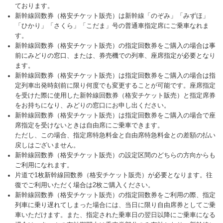
ております。
新幹線回数券（格安チケット販売）は新幹線「のぞみ」「みずほ」
「ひかり」「さくら」「こだま」号の普通車指定席にご乗車なれま
す。
新幹線回数券（格安チケット販売）の指定回数券をご購入の場合は事
前にみどりの窓口、または、券売機での列車、座席指定が必要となり
ます。
新幹線回数券（格安チケット販売）は指定回数券をご購入の場合は指
定列車出発時刻前に限り何度でも変更することが可能です。座席指定
を受けた際に使用した新幹線回数券（格安チケット販売）と指定席券
をお持ちになり、みどりの窓口にお申し出ください。
新幹線回数券（格安チケット販売）は指定回数券をご購入の場合で座
席指定を受けないときは自由席にご乗車できます。
ただし、この場合、指定席特急料金と自由席特急料金との差額の払い
戻しはございません。
新幹線回数券（格安チケット販売）の設定区間のどちらの方向からも
ご利用になれます。
片道で1枚新幹線回数券（格安チケット販売）が必要となります。往
復でご利用いただく場合は2枚ご購入ください。
新幹線回数券（格安チケット販売）の指定回数券をご利用の際、指定
列車に乗り遅れてしまった場合には、当日に限り自由席券としてご乗
車いただけます。また、指定された乗車日の翌日以降にご乗車になる