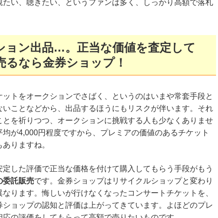
観たい、聴きたい、というファンは多く、しっかり高額で落札
ション出品…。正当な価値を査定して
売るなら金券ショップ！
ケットをオークションでさばく、というのはいまや常套手段と
ないことなどから、出品するほうにもリスクが伴います。それ
ことを祈りつつ、オークションに挑戦する人も少なくありませ
均が4,000円程度ですから、プレミアの価値のあるチケット
もありますね。
安定した評価で正当な価格を付けて購入してもらう手段がもう
の委託販売
です。金券ショップはリサイクルショップと変わり
異なります。悔しいが行けなくなったコンサートチケットを、
券ショップの認知と評価は上がってきています。よほどのプレ
相応の評価をしてもらって高額で売りたいものです。