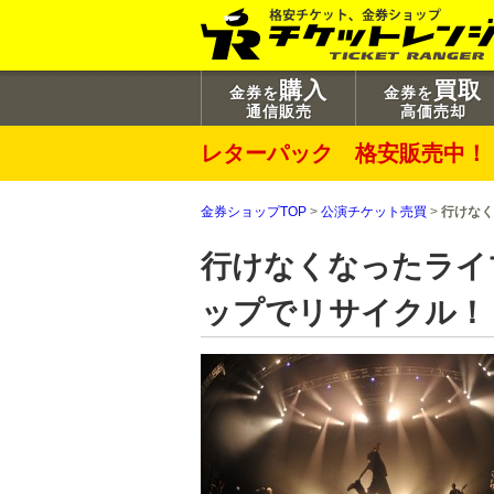
購入
買取
金券を
金券を
通信販売
高価売却
レターパック 格安販売中！
金券ショップTOP
>
公演チケット売買
>
行けなく
行けなくなったライ
ップでリサイクル！