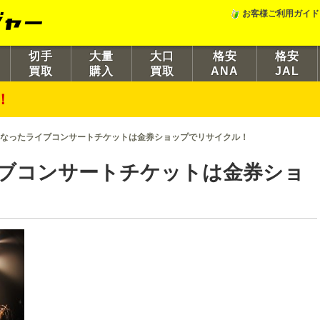
お客様ご利用ガイド
切手
大量
大口
格安
格安
買取
購入
買取
ANA
JAL
！
なったライブコンサートチケットは金券ショップでリサイクル！
ブコンサートチケットは金券ショ