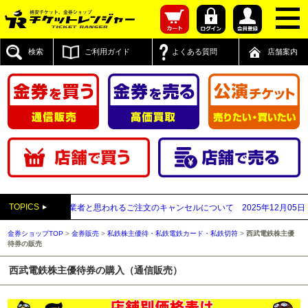
検索
ご利用ガイド
よくある質問
店舗案内
TOPICS
先払い買取業者と思われるご注文のキャンセルについて
2025年12月05日
【202
金券ショップTOP
>
金券販売
>
私鉄株主優待・私鉄電鉄カード・私鉄切符
>
西武電鉄株主優
待券の販売
西武電鉄株主優待券の購入（通信販売）