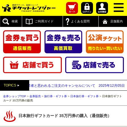
検索
ご利用ガイド
よくある質問
店舗案内
TOPICS
が先払い買取業者と思われるご注文のキャンセルについて
2025年12月05日
【20
金券ショップTOP
>
金券販売
>
旅行券・ギフト券
>
日本旅行券・ギフト券
>
日本旅行ギフト
カード 35万円券の販売
日本旅行ギフトカード 35万円券の購入（通信販売）