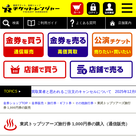
検索
ご利用ガイド
よくある質問
店舗案内
TOPICS
付先が先払い買取業者と思われるご注文のキャンセルについて
2025年12月05日
金券ショップTOP
>
金券販売
>
旅行券・ギフト券
>
その他旅行券
>
東武トップツアーズ旅行
券 1,000円券の販売
東武トップツアーズ旅行券 1,000円券の購入（通信販売）