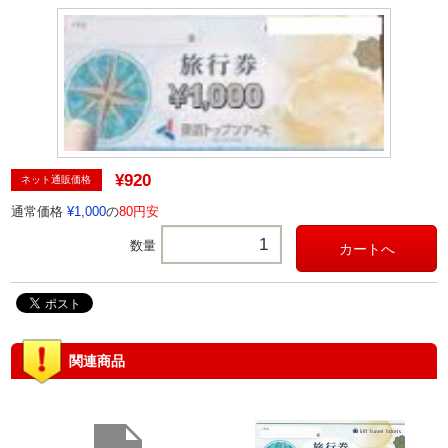
¥920
ネット通販価格
通常価格
¥1,000
の
80円安
数量
関連商品