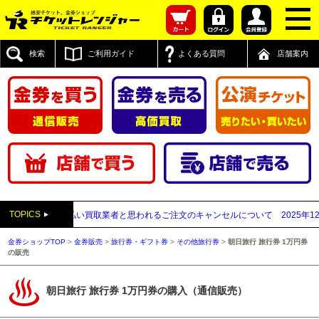
検索
ご利用ガイド
よくある質問
店舗案内
TOPICS
】送付先が先払い買取業者と思われるご注文のキャンセルについて
2025年12月0
金券ショップTOP
>
金券販売
>
旅行券・ギフト券
>
その他旅行券
>
朝日旅行 旅行券 1万円券
の販売
朝日旅行 旅行券 1万円券の購入（通信販売）