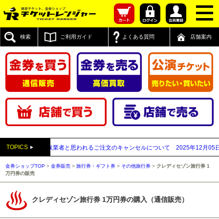
検索
ご利用ガイド
よくある質問
店舗案内
TOPICS
先が先払い買取業者と思われるご注文のキャンセルについて
2025年12月05日
【2
金券ショップTOP
>
金券販売
>
旅行券・ギフト券
>
その他旅行券
>
クレディセゾン旅行券 1
万円券の販売
クレディセゾン旅行券 1万円券の購入（通信販売）