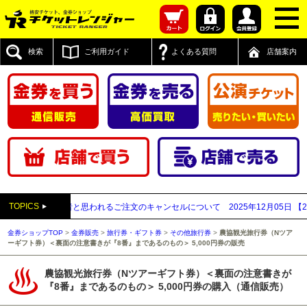
検索
ご利用ガイド
よくある質問
店舗案内
TOPICS
先払い買取業者と思われるご注文のキャンセルについて
2025年12月05日
【202
金券ショップTOP
>
金券販売
>
旅行券・ギフト券
>
その他旅行券
>
農協観光旅行券（Nツア
ーギフト券）＜裏面の注意書きが『8番』まであるのもの＞ 5,000円券の販売
農協観光旅行券（Nツアーギフト券）＜裏面の注意書きが
『8番』まであるのもの＞ 5,000円券の購入（通信販売）