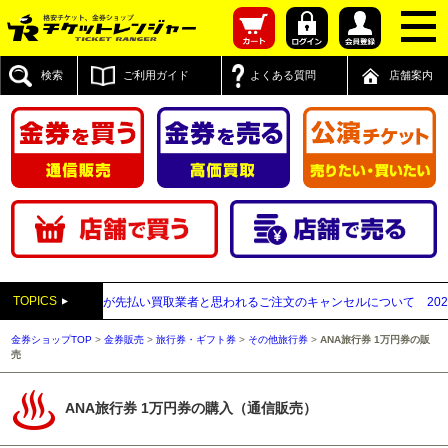
検索
ご利用ガイド
よくある質問
店舗案内
TOPICS
販売】送付先が先払い買取業者と思われるご注文のキャンセルについて
2025年1
金券ショップTOP
>
金券販売
>
旅行券・ギフト券
>
その他旅行券
>
ANA旅行券 1万円券の販
売
ANA旅行券 1万円券の購入（通信販売）