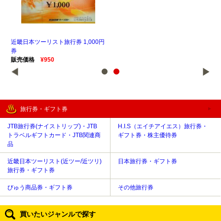
行
近畿日本ツーリスト旅行券 1,000円
近畿
券
券
販売価格
¥950
販
旅行券・ギフト券
JTB旅行券(ナイストリップ)・JTB
H.I.S（エイチアイエス）旅行券・
トラベルギフトカード・JTB関連商
ギフト券・株主優待券
品
近畿日本ツーリスト(近ツー/近ツリ)
日本旅行券・ギフト券
旅行券・ギフト券
びゅう商品券・ギフト券
その他旅行券
買いたいジャンルで探す