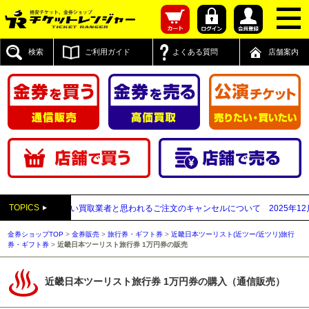
検索
ご利用ガイド
よくある質問
店舗案内
TOPICS
送付先が先払い買取業者と思われるご注文のキャンセルについて
2025年12月05
金券ショップTOP
>
金券販売
>
旅行券・ギフト券
>
近畿日本ツーリスト(近ツー/近ツリ)旅行
券・ギフト券
>
近畿日本ツーリスト旅行券 1万円券の販売
近畿日本ツーリスト旅行券 1万円券の購入（通信販売）