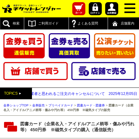
検索
ご利用ガイド
よくある質問
店舗案内
TOPICS
が先払い買取業者と思われるご注文のキャンセルについて
2025年12月05日
【2
金券ショップTOP
>
金券販売
>
プリペイドカード
>
図書カード・図書券
>
図書カード（企業
名入・アイドル/アニメ柄等・傷みや汚れ等） 450円券 ※磁気タイプの販売
図書カード（企業名入・アイドル/アニメ柄等・傷みや汚れ
等） 450円券 ※磁気タイプの購入（通信販売）