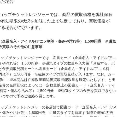
った場合
ショップチケットレンジャーでは、商品の買取価格を弊社保有
や有効期限の状況を加味した上で決定しており、買取価格が
する場合がございます。
（企業名入・アイドル/アニメ柄等・傷みや汚れ等） 1,500円券 ※磁気
券買取のその他の注意事項
ョップ チケットレンジャーでは、図書カード（企業名入・アイドル/アニ
みや汚れ等） 1,500円券 ※磁気タイプの数量を入力後「見積する」ボ
と金券買取見積カートへ図書カード（企業名入・アイドル/アニメ柄
汚れ等） 1,500円券 ※磁気タイプの買取見積が入ります。なお、カー
際に「※本商品は在庫数量確認後買取可能数量を確定いたします」と出
金券の在庫状況によっては一定数量以上の図書カード（企業名入・アイ
メ柄等・傷みや汚れ等） 1,500円券 ※磁気タイプの金券を買取できない
いますので予めご連絡を要します。
ョップ チケットレンジャーの各店舗で図書カード（企業名入・アイドル/
・傷みや汚れ等） 1,500円券 ※磁気タイプを買取する際で総額1万円