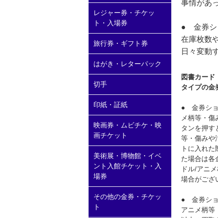
事情があ
レジャー券・チケッ
ト・入場券
● 金券
在庫枚数
旅行券・ギフト券
日々変動
はがき・レターパック
図書カード
切手
タイプの金
印紙・証紙
● 金券シ
メ柄等・傷
映画券・ムビチケ・映
タンを押す
画チケット
等・傷みや
トに入れた
美術展・博物館・イベ
た場合は各
ント入館チケット・入
ドル/アニ
場券
場合がござ
その他の金券・チケッ
● 金券シ
ト
アニメ柄等