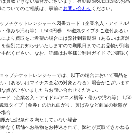
では買取できない場合がございます。有効期限60日未満のお品
却についてのご相談は、事前に
お問い合わせ
ください。
ョップチケットレンジャーへ図書カード（企業名入・アイドル/
・傷みや汚れ等） 1,500円券 ※磁気タイプをご送付あるい
込により買取をご希望の場合には弊社到着期限（あるいは店舗
）を個別にお知らせいたしますので期限日までにお品物が到着
ご手配ください。なお、詳細はお客様ご利用ガイドでご確認く
ショップチケットレンジャーでは、以下の場合において商品を
ない（あるいはマイナス査定の対象となる）場合がございます
明な点がございましたらお問い合わせください。
ード（企業名入・アイドル/アニメ柄等・傷みや汚れ等） 1,50
※磁気タイプ（金券）の折れ曲がり、黄ばみなど商品の状態が
い場合
期限が上記条件を満たしていない場合
連絡なく店舗へお品物をお持込されて、弊社が買取できかねる