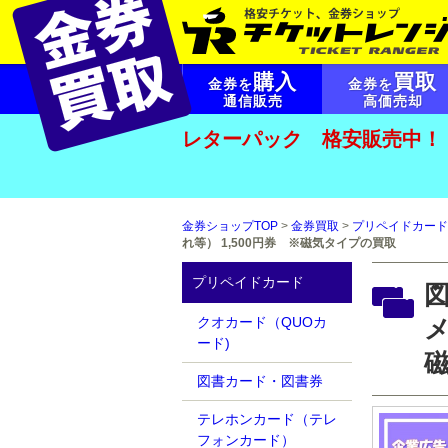
購入
買取
金券を
金券を
通信販売
高価売却
レターパック 格安販売中！
金券ショップTOP
>
金券買取
>
プリペイドカード
れ等） 1,500円券 ※磁気タイプの買取
プリペイドカード
クオカード（QUOカ
メ
ード)
図書カード・図書券
テレホンカード（テレ
フォンカード）