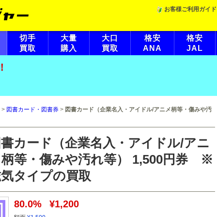
お客様ご利用ガイド
切手
大量
大口
格安
格安
買取
購入
買取
ANA
JAL
！
>
図書カード・図書券
>
図書カード（企業名入・アイドル/アニメ柄等・傷みや汚
図書カード（企業名入・アイドル/アニ
柄等・傷みや汚れ等） 1,500円券 ※
磁気タイプの買取
80.0%
¥1,200