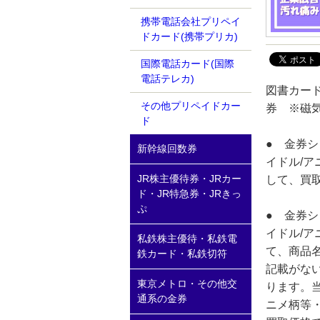
携帯電話会社プリペイ
ドカード(携帯プリカ)
国際電話カード(国際
電話テレカ)
図書カード
その他プリペイドカー
券 ※磁
ド
● 金券
新幹線回数券
イドル/ア
JR株主優待券・JRカー
して、買
ド・JR特急券・JRきっ
ぷ
● 金券
イドル/ア
私鉄株主優待・私鉄電
て、商品
鉄カード・私鉄切符
記載がな
東京メトロ・その他交
ります。
通系の金券
ニメ柄等・