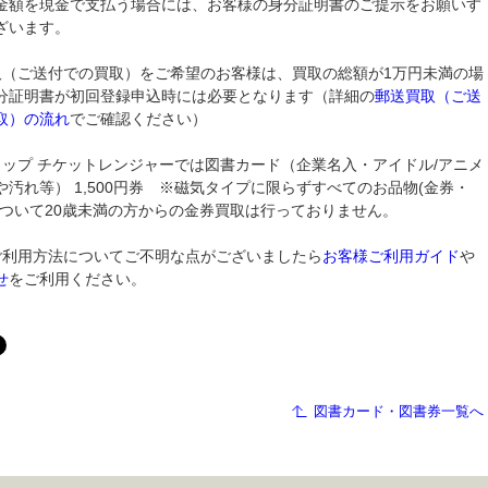
金額を現金で支払う場合には、お客様の身分証明書のご提示をお願いす
ざいます。
取（ご送付での買取）をご希望のお客様は、買取の総額が1万円未満の場
分証明書が初回登録申込時には必要となります（詳細の
郵送買取（ご送
取）の流れ
でご確認ください）
ョップ チケットレンジャーでは図書カード（企業名入・アイドル/アニメ
や汚れ等） 1,500円券 ※磁気タイプに限らずすべてのお品物(金券・
について20歳未満の方からの金券買取は行っておりません。
ご利用方法についてご不明な点がございましたら
お客様ご利用ガイド
や
せ
をご利用ください。
図書カード・図書券一覧へ