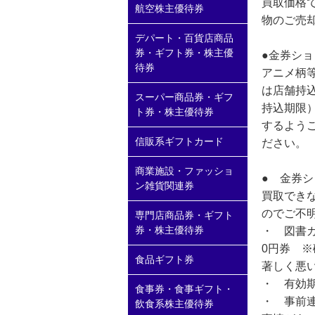
買取価格
航空株主優待券
物のご売
デパート・百貨店商品
券・ギフト券・株主優
●金券シ
待券
アニメ柄等
は店舗持
スーパー商品券・ギフ
持込期限
ト券・株主優待券
するよう
信販系ギフトカード
ださい。
商業施設・ファッショ
● 金券
ン雑貨関連券
買取でき
のでご不
専門店商品券・ギフト
券・株主優待券
・ 図書カ
0円券 
食品ギフト券
著しく悪
・ 有効
食事券・食事ギフト・
・ 事前
飲食系株主優待券