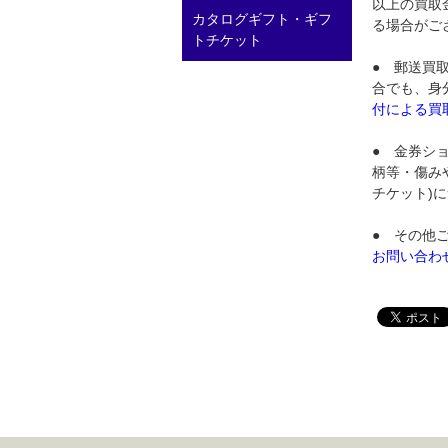
以上の買取
カタログギフト・ギフ
る場合がご
トチケット
● 郵送買
合でも、身
付による買
● 金券シ
柄等・傷み
チケット)
● その他
お問い合わ