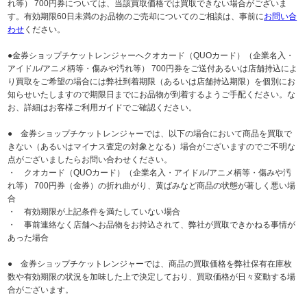
れ等） 700円券については、当該買取価格では買取できない場合がございま
す。有効期限60日未満のお品物のご売却についてのご相談は、事前に
お問い合
わせ
ください。
●金券ショップチケットレンジャーへクオカード（QUOカード）（企業名入・
アイドル/アニメ柄等・傷みや汚れ等） 700円券をご送付あるいは店舗持込によ
り買取をご希望の場合には弊社到着期限（あるいは店舗持込期限）を個別にお
知らせいたしますので期限日までにお品物が到着するようご手配ください。な
お、詳細はお客様ご利用ガイドでご確認ください。
● 金券ショップチケットレンジャーでは、以下の場合において商品を買取で
きない（あるいはマイナス査定の対象となる）場合がございますのでご不明な
点がございましたらお問い合わせください。
・ クオカード（QUOカード）（企業名入・アイドル/アニメ柄等・傷みや汚
れ等） 700円券（金券）の折れ曲がり、黄ばみなど商品の状態が著しく悪い場
合
・ 有効期限が上記条件を満たしていない場合
・ 事前連絡なく店舗へお品物をお持込されて、弊社が買取できかねる事情が
あった場合
● 金券ショップチケットレンジャーでは、商品の買取価格を弊社保有在庫枚
数や有効期限の状況を加味した上で決定しており、買取価格が日々変動する場
合がございます。