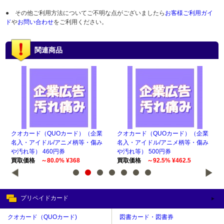
● その他ご利用方法についてご不明な点がございましたら
お客様ご利用ガイ
ド
や
お問い合わせ
をご利用ください。
関連商品
企業
クオカード（QUOカード）（企業
クオカード（QUOカード）（企業
ク
傷み
名入・アイドル/アニメ柄等・傷み
名入・アイドル/アニメ柄等・傷み
名
や汚れ等） 460円券
や汚れ等） 500円券
や汚
買取価格
～80.0% ¥368
買取価格
～92.5% ¥462.5
買
プリペイドカード
クオカード（QUOカード)
図書カード・図書券