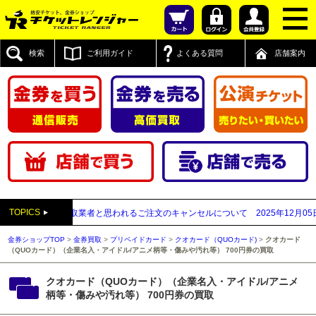
検索
ご利用ガイド
よくある質問
店舗案内
TOPICS
が先払い買取業者と思われるご注文のキャンセルについて
2025年12月05日
【2
金券ショップTOP
>
金券買取
>
プリペイドカード
>
クオカード（QUOカード)
>
クオカード
（QUOカード）（企業名入・アイドル/アニメ柄等・傷みや汚れ等） 700円券の買取
クオカード（QUOカード）（企業名入・アイドル/アニメ
柄等・傷みや汚れ等） 700円券の買取