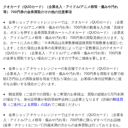
クオカード（QUOカード）（企業名入・アイドル/アニメ柄等・傷みや汚れ
等） 700円券の金券買取のその他の注意事項
● 金券ショップ チケットレンジャーでは、クオカード（QUOカード）（企業
名入・アイドル/アニメ柄等・傷みや汚れ等） 700円券の数量を入力後「見積す
る」ボタンを押すと金券買取見積カートへクオカード（QUOカード）（企業名
入・アイドル/アニメ柄等・傷みや汚れ等） 700円券の買取見積が入ります。な
お、カートに入れた際に「※本商品は在庫数量確認後買取可能数量を確定いた
します」と出た場合は各金券の在庫状況によっては一定数量以上のクオカード
（QUOカード）（企業名入・アイドル/アニメ柄等・傷みや汚れ等） 700円券
の金券を買取できない場合がございますので予めご連絡を要します。
● 金券ショップ チケットレンジャーの各店舗でクオカード（QUOカード）
（企業名入・アイドル/アニメ柄等・傷みや汚れ等） 700円券を買取する際で総
額1万円以上の買取金額を現金で支払う場合には、お客様の身分証明書のご提
示をお願いする場合がございます。
● 郵送買取（ご送付での買取）をご希望のお客様は、買取の総額が1万円未満
の場合でも、身分証明書が初回登録申込時には必要となります（詳細の
郵送買
取（ご送付による買取）の流れ
でご確認ください）
● 金券ショップ チケットレンジャーではクオカード（QUOカード）（企業名
入・アイドル/アニメ柄等・傷みや汚れ等） 700円券に限らずすべてのお品物
(金券・チケット)について20歳未満の方からの金券買取は行っておりません。