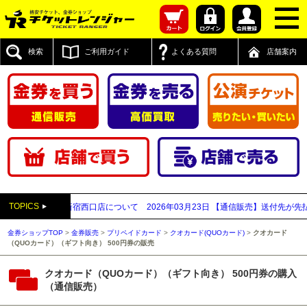
検索
ご利用ガイド
よくある質問
店舗案内
TOPICS
14日
本日の新宿西口店について
2026年03月23日
【通信販売】送付先が先払い買
金券ショップTOP
>
金券販売
>
プリペイドカード
>
クオカード(QUOカード)
>
クオカード
（QUOカード）（ギフト向き） 500円券の販売
クオカード（QUOカード）（ギフト向き） 500円券の購入
（通信販売）