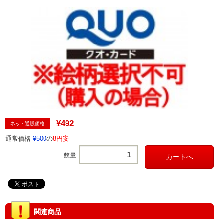
¥492
ネット通販価格
通常価格
¥500
の
8円安
数量
関連商品