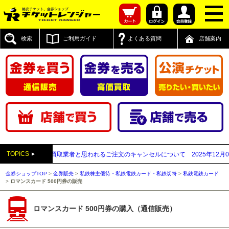
検索
ご利用ガイド
よくある質問
店舗案内
TOPICS
付先が先払い買取業者と思われるご注文のキャンセルについて
2025年12月05日
【
金券ショップTOP
>
金券販売
>
私鉄株主優待・私鉄電鉄カード・私鉄切符
>
私鉄電鉄カード
>
ロマンスカード 500円券の販売
ロマンスカード 500円券の購入（通信販売）