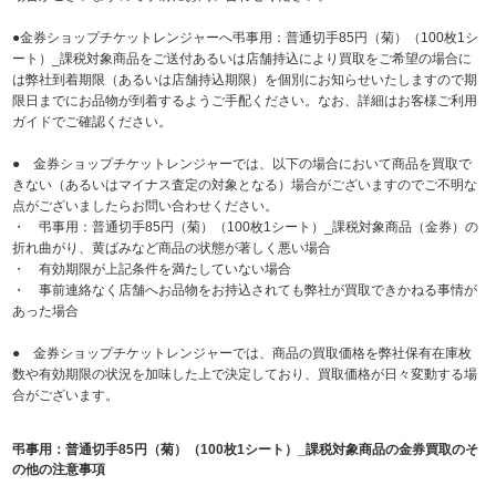
●金券ショップチケットレンジャーへ弔事用：普通切手85円（菊）（100枚1シ
ート）_課税対象商品をご送付あるいは店舗持込により買取をご希望の場合に
は弊社到着期限（あるいは店舗持込期限）を個別にお知らせいたしますので期
限日までにお品物が到着するようご手配ください。なお、詳細はお客様ご利用
ガイドでご確認ください。
● 金券ショップチケットレンジャーでは、以下の場合において商品を買取で
きない（あるいはマイナス査定の対象となる）場合がございますのでご不明な
点がございましたらお問い合わせください。
・ 弔事用：普通切手85円（菊）（100枚1シート）_課税対象商品（金券）の
折れ曲がり、黄ばみなど商品の状態が著しく悪い場合
・ 有効期限が上記条件を満たしていない場合
・ 事前連絡なく店舗へお品物をお持込されても弊社が買取できかねる事情が
あった場合
● 金券ショップチケットレンジャーでは、商品の買取価格を弊社保有在庫枚
数や有効期限の状況を加味した上で決定しており、買取価格が日々変動する場
合がございます。
弔事用：普通切手85円（菊）（100枚1シート）_課税対象商品の金券買取のそ
の他の注意事項