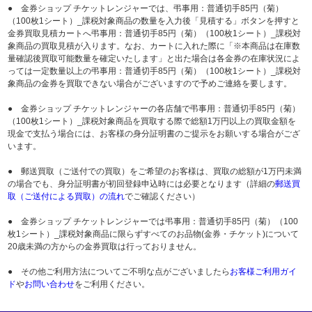
● 金券ショップ チケットレンジャーでは、弔事用：普通切手85円（菊）
（100枚1シート）_課税対象商品の数量を入力後「見積する」ボタンを押すと
金券買取見積カートへ弔事用：普通切手85円（菊）（100枚1シート）_課税対
象商品の買取見積が入ります。なお、カートに入れた際に「※本商品は在庫数
量確認後買取可能数量を確定いたします」と出た場合は各金券の在庫状況によ
っては一定数量以上の弔事用：普通切手85円（菊）（100枚1シート）_課税対
象商品の金券を買取できない場合がございますので予めご連絡を要します。
● 金券ショップ チケットレンジャーの各店舗で弔事用：普通切手85円（菊）
（100枚1シート）_課税対象商品を買取する際で総額1万円以上の買取金額を
現金で支払う場合には、お客様の身分証明書のご提示をお願いする場合がござ
います。
● 郵送買取（ご送付での買取）をご希望のお客様は、買取の総額が1万円未満
の場合でも、身分証明書が初回登録申込時には必要となります（詳細の
郵送買
取（ご送付による買取）の流れ
でご確認ください）
● 金券ショップ チケットレンジャーでは弔事用：普通切手85円（菊）（100
枚1シート）_課税対象商品に限らずすべてのお品物(金券・チケット)について
20歳未満の方からの金券買取は行っておりません。
● その他ご利用方法についてご不明な点がございましたら
お客様ご利用ガイ
ド
や
お問い合わせ
をご利用ください。