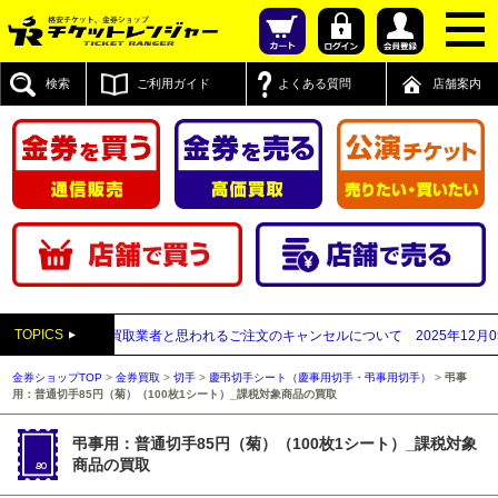
検索
ご利用ガイド
よくある質問
店舗案内
TOPICS
付先が先払い買取業者と思われるご注文のキャンセルについて
2025年12月05日
【
金券ショップTOP
>
金券買取
>
切手
>
慶弔切手シート（慶事用切手・弔事用切手）
>
弔事
用：普通切手85円（菊）（100枚1シート）_課税対象商品の買取
弔事用：普通切手85円（菊）（100枚1シート）_課税対象
商品の買取