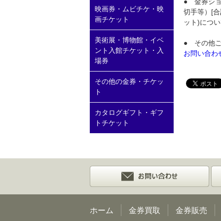
● 金券シ
映画券・ムビチケ・映
切手等）[合
画チケット
ット)につ
美術展・博物館・イベ
● その他
ント入館チケット・入
お問い合わ
場券
その他の金券・チケッ
ト
カタログギフト・ギフ
トチケット
ホーム
金券買取
金券販売