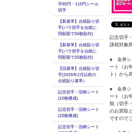
手85円・110円シール
切手
【新基準】台紙貼り切
手(バラ切手を台紙に
同額面で50枚貼付)
記念切手・
課税対象
【新基準】台紙貼り切
手(バラ切手を台紙に
同額面で25枚貼付)
● 金券
ート（お年
【旧基準】台紙貼り切
ト）から
手(2026年2月以前の
台紙貼り基準）
● 金券
記念切手・旧柄シート
ート（お年
(10枚構成)
類（切手・
記念切手・旧柄シート
のお買取
(20枚構成)
ですので
記念切手・旧柄シート