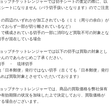
ショップチケットレンジャーでは切手シートの査定の際に、以
はシートになりません（バラ切手扱いとなります）のでご注意
。
トの四辺のいずれかが加工されている（ミミ（周りの余白）が
っておらず一部が切り離されているなど）
トで構成されている切手の一部に消印など買取不可の対象とな
切手が混在している場合
ショップチケットレンジャーでは以下の切手は買取の対象とし
せんのであらかじめご了承ください。
切手 ・ 琉球切手
他「日本郵便」発行ではない切手（古くても「日本郵便」発行
あれば買取対象とさせていただいております）
ショップチケットレンジャーでは、商品の買取価格を弊社保有
や有効期限の状況を加味した上で決定しており、買取価格が
する場合がございます。