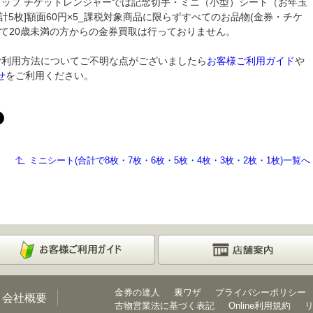
ョップ チケットレンジャーでは記念切手・ミニ（小型）シート（お年玉
計5枚]額面60円×5_課税対象商品に限らずすべてのお品物(金券・チケ
いて20歳未満の方からの金券買取は行っておりません。
ご利用方法についてご不明な点がございましたら
お客様ご利用ガイド
や
せ
をご利用ください。
ミニシート(合計で8枚・7枚・6枚・5枚・4枚・3枚・2枚・1枚)一覧へ
金券の達人
裏ワザ
プライバシーポリシー
会社概要
古物営業法に基づく表記
Online利用規約