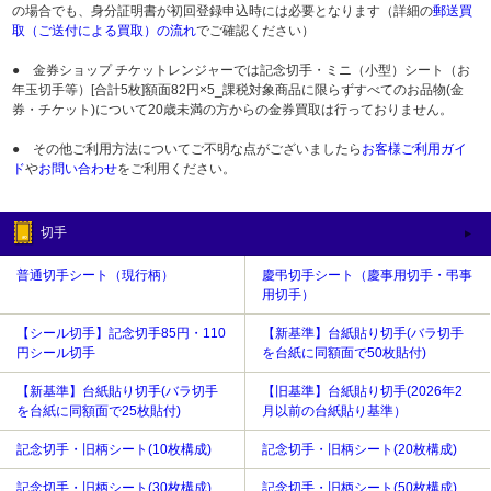
の場合でも、身分証明書が初回登録申込時には必要となります（詳細の
郵送買
取（ご送付による買取）の流れ
でご確認ください）
● 金券ショップ チケットレンジャーでは記念切手・ミニ（小型）シート（お
年玉切手等）[合計5枚]額面82円×5_課税対象商品に限らずすべてのお品物(金
券・チケット)について20歳未満の方からの金券買取は行っておりません。
● その他ご利用方法についてご不明な点がございましたら
お客様ご利用ガイ
ド
や
お問い合わせ
をご利用ください。
切手
普通切手シート（現行柄）
慶弔切手シート（慶事用切手・弔事
用切手）
【シール切手】記念切手85円・110
【新基準】台紙貼り切手(バラ切手
円シール切手
を台紙に同額面で50枚貼付)
【新基準】台紙貼り切手(バラ切手
【旧基準】台紙貼り切手(2026年2
を台紙に同額面で25枚貼付)
月以前の台紙貼り基準）
記念切手・旧柄シート(10枚構成)
記念切手・旧柄シート(20枚構成)
記念切手・旧柄シート(30枚構成)
記念切手・旧柄シート(50枚構成)