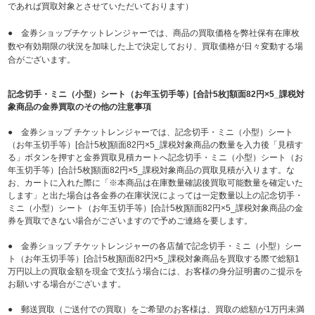
であれば買取対象とさせていただいております）
● 金券ショップチケットレンジャーでは、商品の買取価格を弊社保有在庫枚
数や有効期限の状況を加味した上で決定しており、買取価格が日々変動する場
合がございます。
記念切手・ミニ（小型）シート（お年玉切手等）[合計5枚]額面82円×5_課税対
象商品の金券買取のその他の注意事項
● 金券ショップ チケットレンジャーでは、記念切手・ミニ（小型）シート
（お年玉切手等）[合計5枚]額面82円×5_課税対象商品の数量を入力後「見積す
る」ボタンを押すと金券買取見積カートへ記念切手・ミニ（小型）シート（お
年玉切手等）[合計5枚]額面82円×5_課税対象商品の買取見積が入ります。な
お、カートに入れた際に「※本商品は在庫数量確認後買取可能数量を確定いた
します」と出た場合は各金券の在庫状況によっては一定数量以上の記念切手・
ミニ（小型）シート（お年玉切手等）[合計5枚]額面82円×5_課税対象商品の金
券を買取できない場合がございますので予めご連絡を要します。
● 金券ショップ チケットレンジャーの各店舗で記念切手・ミニ（小型）シー
ト（お年玉切手等）[合計5枚]額面82円×5_課税対象商品を買取する際で総額1
万円以上の買取金額を現金で支払う場合には、お客様の身分証明書のご提示を
お願いする場合がございます。
● 郵送買取（ご送付での買取）をご希望のお客様は、買取の総額が1万円未満