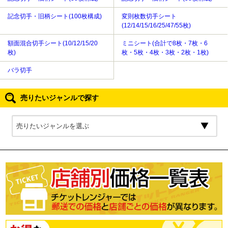
記念切手・旧柄シート(100枚構成)
変則枚数切手シート
(12/14/15/16/25/47/55枚)
額面混合切手シート(10/12/15/20
ミニシート(合計で8枚・7枚・6
枚)
枚・5枚・4枚・3枚・2枚・1枚)
バラ切手
売りたいジャンルで探す