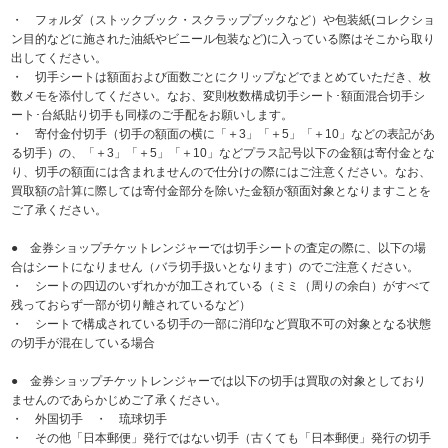
・ フォルダ（ストックブック・スクラップブックなど）や包装紙(コレクショ
ン目的などに施された油紙やビニール包装など)に入っている際はそこから取り
出してください。
・ 切手シートは額面および面数ごとにクリップなどでまとめていただき、枚
数メモを添付してください。なお、変則枚数構成切手シート･額面混合切手シ
ート･台紙貼り切手も同様のご手配をお願いします。
・ 寄付金付切手（切手の額面の横に「＋3」「＋5」「＋10」などの表記があ
る切手）の、「＋3」「＋5」「＋10」などプラス記号以下の金額は寄付金とな
り、切手の額面には含まれませんので仕分けの際にはご注意ください。なお、
買取額の計算に際しては寄付金部分を除いた金額が額面対象となりますことを
ご了承ください。
● 金券ショップチケットレンジャーでは切手シートの査定の際に、以下の場
合はシートになりません（バラ切手扱いとなります）のでご注意ください。
・ シートの四辺のいずれかが加工されている（ミミ（周りの余白）がすべて
残っておらず一部が切り離されているなど）
・ シートで構成されている切手の一部に消印など買取不可の対象となる状態
の切手が混在している場合
● 金券ショップチケットレンジャーでは以下の切手は買取の対象としており
ませんのであらかじめご了承ください。
・ 外国切手 ・ 琉球切手
・ その他「日本郵便」発行ではない切手（古くても「日本郵便」発行の切手