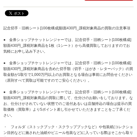
記念切手・旧柄シート[100枚構成]額面430円_課税対象商品の買取の注意事項
● 金券ショップチケットレンジャーでは、記念切手・旧柄シート[100枚構成]
額面430円_課税対象商品を1枚（1シート）から高価買取しておりますのでお
気軽にお申し込み下さい。
● 金券ショップチケットレンジャーでは、記念切手・旧柄シート[100枚構成]
額面430円_課税対象商品を含めた切手類（切手・はがき・レターパック）の買
取金額が1取引で1,000万円以上のお買取となる場合は事前にお問合せください
（原則すべて買取は可能ですのでご安心ください）。
● 金券ショップチケットレンジャーでは、記念切手・旧柄シート[100枚構成]
額面430円_課税対象商品の買取に際して、仕分けのお願いをしております。な
お、仕分けがされていない状態でのご送付あるいは店舗持込の場合は提示の買
取価格（買取率）より5ポイント差し引かせていただきますことをご了承くだ
さい。
・ フォルダ（ストックブック・スクラップブックなど）や包装紙(コレクショ
ン目的などに施された油紙やビニール包装など)に入っている際はそこから取り