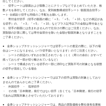
出してください。
・ 切手シートは額面および面数ごとにクリップなどでまとめていただき、枚
数メモを添付してください。なお、変則枚数構成切手シート･額面混合切手シ
ート･台紙貼り切手も同様のご手配をお願いします。
・ 寄付金付切手（切手の額面の横に「＋3」「＋5」「＋10」などの表記があ
る切手）の、「＋3」「＋5」「＋10」などプラス記号以下の金額は寄付金とな
り、切手の額面には含まれませんので仕分けの際にはご注意ください。なお、
買取額の計算に際しては寄付金部分を除いた金額が額面対象となりますことを
ご了承ください。
● 金券ショップチケットレンジャーでは切手シートの査定の際に、以下の場
合はシートになりません（バラ切手扱いとなります）のでご注意ください。
・ シートの四辺のいずれかが加工されている（ミミ（周りの余白）がすべて
残っておらず一部が切り離されているなど）
・ シートで構成されている切手の一部に消印など買取不可の対象となる状態
の切手が混在している場合
● 金券ショップチケットレンジャーでは以下の切手は買取の対象としており
ませんのであらかじめご了承ください。
・ 外国切手 ・ 琉球切手
・ その他「日本郵便」発行ではない切手（古くても「日本郵便」発行の切手
であれば買取対象とさせていただいております）
● 金券ショップチケットレンジャーでは、商品の買取価格を弊社保有在庫枚