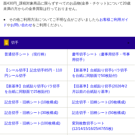
面430円_課税対象商品に限らずすべてのお品物(金券・チケット)について20歳
未満の方からの金券買取は行っておりません。
● その他ご利用方法についてご不明な点がございましたら
お客様ご利用ガイ
ド
や
お問い合わせ
をご利用ください。
切手
普通切手シート（現行柄）
慶弔切手シート（慶事用切手・弔事
用切手）
【シール切手】記念切手85円・110
【新基準】台紙貼り切手(バラ切手
円シール切手
を台紙に同額面で50枚貼付)
【新基準】台紙貼り切手(バラ切手
【旧基準】台紙貼り切手(2026年2
を台紙に同額面で25枚貼付)
月以前の台紙貼り基準）
記念切手・旧柄シート(10枚構成)
記念切手・旧柄シート(20枚構成)
記念切手・旧柄シート(30枚構成)
記念切手・旧柄シート(50枚構成)
記念切手・旧柄シート(100枚構成)
変則枚数切手シート
(12/14/15/16/25/47/55枚)