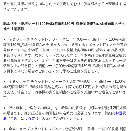
数や有効期限の状況を加味した上で決定しており、買取価格が日々変動する場
合がございます。
記念切手・旧柄シート[100枚構成]額面430円_課税対象商品の金券買取のその
他の注意事項
● 金券ショップ チケットレンジャーでは、記念切手・旧柄シート[100枚構成]
額面430円_課税対象商品の数量を入力後「見積する」ボタンを押すと金券買取
見積カートへ記念切手・旧柄シート[100枚構成]額面430円_課税対象商品の買
取見積が入ります。なお、カートに入れた際に「※本商品は在庫数量確認後買
取可能数量を確定いたします」と出た場合は各金券の在庫状況によっては一定
数量以上の記念切手・旧柄シート[100枚構成]額面430円_課税対象商品の金券
を買取できない場合がございますので予めご連絡を要します。
● 金券ショップ チケットレンジャーの各店舗で記念切手・旧柄シート[100枚
構成]額面430円_課税対象商品を買取する際で総額1万円以上の買取金額を現金
で支払う場合には、お客様の身分証明書のご提示をお願いする場合がございま
す。
● 郵送買取（ご送付での買取）をご希望のお客様は、買取の総額が1万円未満
の場合でも、身分証明書が初回登録申込時には必要となります（詳細の
郵送買
取（ご送付による買取）の流れ
でご確認ください）
● 金券ショップ チケットレンジャーでは記念切手・旧柄シート[100枚構成]額