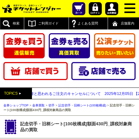
検索
ご利用ガイド
よくある質問
店舗案内
TOPICS
払い買取業者と思われるご注文のキャンセルについて
2025年12月05日
【2025
金券ショップTOP
>
金券買取
>
切手
>
記念切手・旧柄シート(100枚構成)
>
記念切手・旧柄シ
ート[100枚構成]額面430円_課税対象商品の買取
記念切手・旧柄シート[100枚構成]額面430円_課税対象商
品の買取