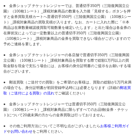
● 金券ショップ チケットレンジャーでは、普通切手350円（三陸復興国立公
園）（100枚1シート）_課税対象商品の数量を入力後「見積する」ボタンを押
すと金券買取見積カートへ普通切手350円（三陸復興国立公園）（100枚1シー
ト）_課税対象商品の買取見積が入ります。なお、カートに入れた際に「※本
商品は在庫数量確認後買取可能数量を確定いたします」と出た場合は各金券の
在庫状況によっては一定数量以上の普通切手350円（三陸復興国立公園）
（100枚1シート）_課税対象商品の金券を買取できない場合がございますので
予めご連絡を要します。
● 金券ショップ チケットレンジャーの各店舗で普通切手350円（三陸復興国
立公園）（100枚1シート）_課税対象商品を買取する際で総額1万円以上の買
取金額を現金で支払う場合には、お客様の身分証明書のご提示をお願いする場
合がございます。
● 郵送買取（ご送付での買取）をご希望のお客様は、買取の総額が1万円未満
の場合でも、身分証明書が初回登録申込時には必要となります（詳細の
郵送買
取（ご送付による買取）の流れ
でご確認ください）
● 金券ショップ チケットレンジャーでは普通切手350円（三陸復興国立公
園）（100枚1シート）_課税対象商品に限らずすべてのお品物(金券・チケッ
ト)について20歳未満の方からの金券買取は行っておりません。
● その他ご利用方法についてご不明な点がございましたら
お客様ご利用ガイ
ド
や
お問い合わせ
をご利用ください。