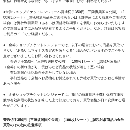
価格に影響がある場合がございますので事前にお問い合わせください。
●金券ショップチケットレンジャーへ普通切手350円（三陸復興国立公園）（1
00枚1シート）_課税対象商品をご送付あるいは店舗持込により買取をご希望の
場合には弊社到着期限（あるいは店舗持込期限）を個別にお知らせいたします
ので期限日までにお品物が到着するようご手配ください。なお、詳細はお客様
ご利用ガイドでご確認ください。
● 金券ショップチケットレンジャーでは、以下の場合において商品を買取で
きない（あるいはマイナス査定の対象となる）場合がございますのでご不明な
点がございましたらお問い合わせください。
・ 普通切手350円（三陸復興国立公園）（100枚1シート）_課税対象商品
（金券）の折れ曲がり、黄ばみなど商品の状態が著しく悪い場合
・ 有効期限が上記条件を満たしていない場合
・ 事前連絡なく店舗へお品物をお持込されても弊社が買取できかねる事情が
あった場合
● 金券ショップチケットレンジャーでは、商品の買取価格を弊社保有在庫枚
数や有効期限の状況を加味した上で決定しており、買取価格が日々変動する場
合がございます。
普通切手350円（三陸復興国立公園）（100枚1シート）_課税対象商品の金券
買取のその他の注意事項