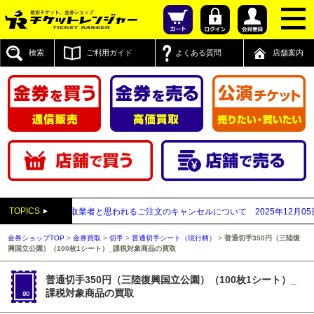
検索
ご利用ガイド
よくある質問
店舗案内
TOPICS
が先払い買取業者と思われるご注文のキャンセルについて
2025年12月05日
【2
金券ショップTOP
>
金券買取
>
切手
>
普通切手シート（現行柄）
>
普通切手350円（三陸復
興国立公園）（100枚1シート）_課税対象商品の買取
普通切手350円（三陸復興国立公園）（100枚1シート）_
課税対象商品の買取