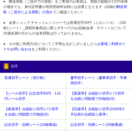
● 郵送買取（ご送付での買取）をご希望のお客様は、買取の総額が1万円未満
の場合でも、身分証明書が初回登録申込時には必要となります（詳細の
郵送買
取（ご送付による買取）の流れ
でご確認ください）
● 金券ショップ チケットレンジャーでは普通切手20円（ニホンジカ）（100
枚1シート）_課税対象商品に限らずすべてのお品物(金券・チケット)について
20歳未満の方からの金券買取は行っておりません。
● その他ご利用方法についてご不明な点がございましたら
お客様ご利用ガイ
ド
や
お問い合わせ
をご利用ください。
切手
普通切手シート（現行柄）
慶弔切手シート（慶事用切手・弔事
用切手）
【シール切手】記念切手85円・110
【新基準】台紙貼り切手(バラ切手
円シール切手
を台紙に同額面で50枚貼付)
【新基準】台紙貼り切手(バラ切手
【旧基準】台紙貼り切手(2026年2
を台紙に同額面で25枚貼付)
月以前の台紙貼り基準）
記念切手・旧柄シート(10枚構成)
記念切手・旧柄シート(20枚構成)