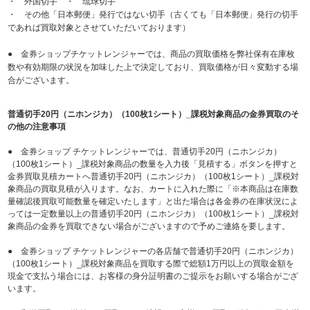
・ 外国切手 ・ 琉球切手
・ その他「日本郵便」発行ではない切手（古くても「日本郵便」発行の切手
であれば買取対象とさせていただいております）
● 金券ショップチケットレンジャーでは、商品の買取価格を弊社保有在庫枚
数や有効期限の状況を加味した上で決定しており、買取価格が日々変動する場
合がございます。
普通切手20円（ニホンジカ）（100枚1シート）_課税対象商品の金券買取のそ
の他の注意事項
● 金券ショップ チケットレンジャーでは、普通切手20円（ニホンジカ）
（100枚1シート）_課税対象商品の数量を入力後「見積する」ボタンを押すと
金券買取見積カートへ普通切手20円（ニホンジカ）（100枚1シート）_課税対
象商品の買取見積が入ります。なお、カートに入れた際に「※本商品は在庫数
量確認後買取可能数量を確定いたします」と出た場合は各金券の在庫状況によ
っては一定数量以上の普通切手20円（ニホンジカ）（100枚1シート）_課税対
象商品の金券を買取できない場合がございますので予めご連絡を要します。
● 金券ショップ チケットレンジャーの各店舗で普通切手20円（ニホンジカ）
（100枚1シート）_課税対象商品を買取する際で総額1万円以上の買取金額を
現金で支払う場合には、お客様の身分証明書のご提示をお願いする場合がござ
います。