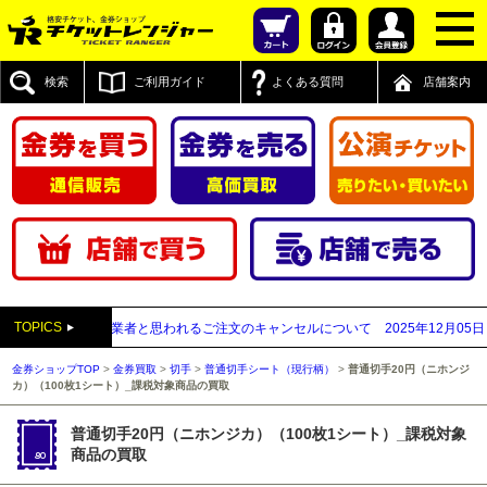
検索
ご利用ガイド
よくある質問
店舗案内
TOPICS
先払い買取業者と思われるご注文のキャンセルについて
2025年12月05日
【20
金券ショップTOP
>
金券買取
>
切手
>
普通切手シート（現行柄）
>
普通切手20円（ニホンジ
カ）（100枚1シート）_課税対象商品の買取
普通切手20円（ニホンジカ）（100枚1シート）_課税対象
商品の買取