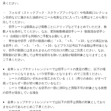
承ください。
・ フォルダ（ストックブック・スクラップブックなど）や包装紙(コレクショ
ン目的などに施された油紙やビニール包装など)に入っている際はそこから取り
出してください。
・ 切手シートは額面および面数ごとにクリップなどでまとめていただき、枚
数メモを添付してください。なお、変則枚数構成切手シート･額面混合切手シ
ート･台紙貼り切手も同様のご手配をお願いします。
・ 寄付金付切手（切手の額面の横に「＋3」「＋5」「＋10」などの表記があ
る切手）の、「＋3」「＋5」「＋10」などプラス記号以下の金額は寄付金とな
り、切手の額面には含まれませんので仕分けの際にはご注意ください。なお、
買取額の計算に際しては寄付金部分を除いた金額が額面対象となりますことを
ご了承ください。
● 金券ショップチケットレンジャーでは切手シートの査定の際に、以下の場
合はシートになりません（バラ切手扱いとなります）のでご注意ください。
・ シートの四辺のいずれかが加工されている（ミミ（周りの余白）がすべて
残っておらず一部が切り離されているなど）
・ シートで構成されている切手の一部に消印など買取不可の対象となる状態
の切手が混在している場合
● 金券ショップチケットレンジャーでは以下の切手は買取の対象としており
ませんのであらかじめご了承ください。