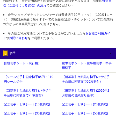
の場合でも、身分証明書が初回登録申込時には必要となります（詳細の
郵送買
取（ご送付による買取）の流れ
でご確認ください）
● 金券ショップ チケットレンジャーでは普通切手10円（トキ）（100枚1シー
ト）_課税対象商品に限らずすべてのお品物(金券・チケット)について20歳未満
の方からの金券買取は行っておりません。
● その他ご利用方法についてご不明な点がございましたら
お客様ご利用ガイ
ド
や
お問い合わせ
をご利用ください。
切手
普通切手シート（現行柄）
慶弔切手シート（慶事用切手・弔事
用切手）
【シール切手】記念切手85円・110
【新基準】台紙貼り切手(バラ切手
円シール切手
を台紙に同額面で50枚貼付)
【新基準】台紙貼り切手(バラ切手
【旧基準】台紙貼り切手(2026年2
を台紙に同額面で25枚貼付)
月以前の台紙貼り基準）
記念切手・旧柄シート(10枚構成)
記念切手・旧柄シート(20枚構成)
記念切手・旧柄シート(30枚構成)
記念切手・旧柄シート(50枚構成)