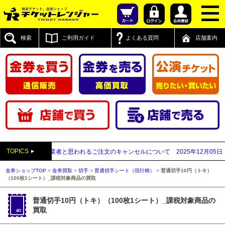
検索
ご利用ガイド
よくある質問
店舗案内
TOPICS
先払い買取業者と思われるご注文のキャンセルについて
2025年12月05日
【20
金券ショップTOP
>
金券買取
>
切手
>
普通切手シート（現行柄）
>
普通切手10円（トキ）
（100枚1シート）_課税対象商品の買取
普通切手10円（トキ）（100枚1シート）_課税対象商品の
買取