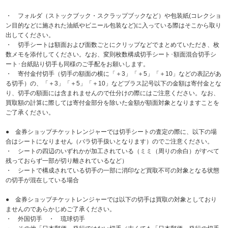
・ フォルダ（ストックブック・スクラップブックなど）や包装紙(コレクショ
ン目的などに施された油紙やビニール包装など)に入っている際はそこから取り
出してください。
・ 切手シートは額面および面数ごとにクリップなどでまとめていただき、枚
数メモを添付してください。なお、変則枚数構成切手シート･額面混合切手シ
ート･台紙貼り切手も同様のご手配をお願いします。
・ 寄付金付切手（切手の額面の横に「＋3」「＋5」「＋10」などの表記があ
る切手）の、「＋3」「＋5」「＋10」などプラス記号以下の金額は寄付金とな
り、切手の額面には含まれませんので仕分けの際にはご注意ください。なお、
買取額の計算に際しては寄付金部分を除いた金額が額面対象となりますことを
ご了承ください。
● 金券ショップチケットレンジャーでは切手シートの査定の際に、以下の場
合はシートになりません（バラ切手扱いとなります）のでご注意ください。
・ シートの四辺のいずれかが加工されている（ミミ（周りの余白）がすべて
残っておらず一部が切り離されているなど）
・ シートで構成されている切手の一部に消印など買取不可の対象となる状態
の切手が混在している場合
● 金券ショップチケットレンジャーでは以下の切手は買取の対象としており
ませんのであらかじめご了承ください。
・ 外国切手 ・ 琉球切手