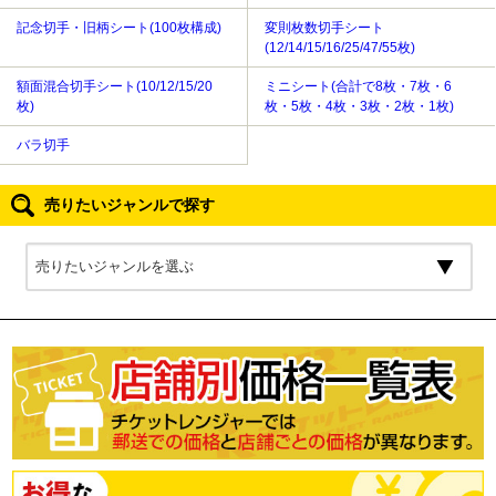
記念切手・旧柄シート(100枚構成)
変則枚数切手シート
(12/14/15/16/25/47/55枚)
額面混合切手シート(10/12/15/20
ミニシート(合計で8枚・7枚・6
枚)
枚・5枚・4枚・3枚・2枚・1枚)
バラ切手
売りたいジャンルで探す