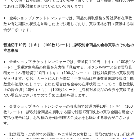
・ その他「日本郵便」発行ではない切手（古くても「日本郵便」発行の切手
であれば買取対象とさせていただいております）
● 金券ショップチケットレンジャーでは、商品の買取価格を弊社保有在庫枚
数や有効期限の状況を加味した上で決定しており、買取価格が日々変動する場
合がございます。
普通切手10円（トキ）（100枚1シート）_課税対象商品の金券買取のその他の
注意事項
● 金券ショップ チケットレンジャーでは、普通切手10円（トキ）（100枚1シ
ート）_課税対象商品の数量を入力後「見積する」ボタンを押すと金券買取見
積カートへ普通切手10円（トキ）（100枚1シート）_課税対象商品の買取見積
が入ります。なお、カートに入れた際に「※本商品は在庫数量確認後買取可能
数量を確定いたします」と出た場合は各金券の在庫状況によっては一定数量以
上の普通切手10円（トキ）（100枚1シート）_課税対象商品の金券を買取でき
ない場合がございますので予めご連絡を要します。
● 金券ショップ チケットレンジャーの各店舗で普通切手10円（トキ）（100
枚1シート）_課税対象商品を買取する際で総額1万円以上の買取金額を現金で
支払う場合には、お客様の身分証明書のご提示をお願いする場合がございま
す。
● 郵送買取（ご送付での買取）をご希望のお客様は、買取の総額が1万円未満