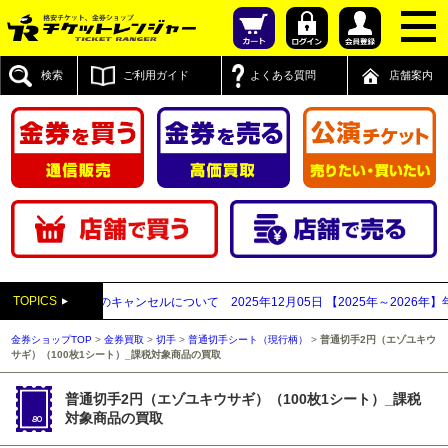
検索
ご利用ガイド
よくある質問
店舗案内
TOPICS
れるご注文のキャンセルについて
2025年12月05日
【2025年～2026年】年
金券ショップTOP
>
金券買取
>
切手
>
普通切手シート（現行柄）
>
普通切手2円（エゾユキウ
サギ）（100枚1シート）_課税対象商品の買取
普通切手2円（エゾユキウサギ）（100枚1シート）_課税
対象商品の買取