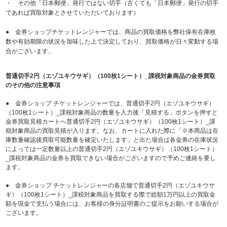
・ その他「日本郵便」発行ではない切手（古くても「日本郵便」発行の切手
であれば買取対象とさせていただいております）
● 金券ショップチケットレンジャーでは、商品の買取価格を弊社保有在庫枚
数や有効期限の状況を加味した上で決定しており、買取価格が日々変動する場
合がございます。
普通切手2円（エゾユキウサギ）（100枚1シート）_課税対象商品の金券買取
のその他の注意事項
● 金券ショップ チケットレンジャーでは、普通切手2円（エゾユキウサギ）
（100枚1シート）_課税対象商品の数量を入力後「見積する」ボタンを押すと
金券買取見積カートへ普通切手2円（エゾユキウサギ）（100枚1シート）_課
税対象商品の買取見積が入ります。なお、カートに入れた際に「※本商品は在
庫数量確認後買取可能数量を確定いたします」と出た場合は各金券の在庫状況
によっては一定数量以上の普通切手2円（エゾユキウサギ）（100枚1シート）
_課税対象商品の金券を買取できない場合がございますので予めご連絡を要し
ます。
● 金券ショップ チケットレンジャーの各店舗で普通切手2円（エゾユキウサ
ギ）（100枚1シート）_課税対象商品を買取する際で総額1万円以上の買取金
額を現金で支払う場合には、お客様の身分証明書のご提示をお願いする場合が
ございます。