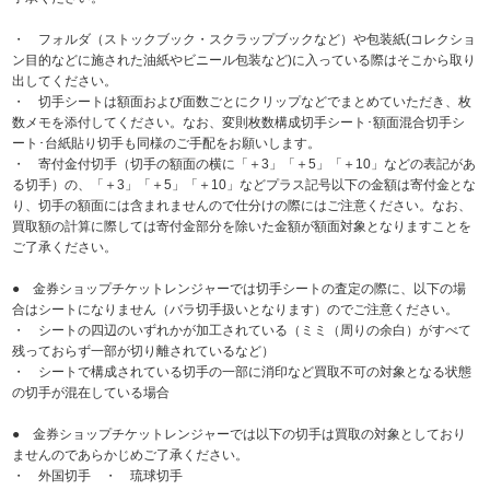
・ フォルダ（ストックブック・スクラップブックなど）や包装紙(コレクショ
ン目的などに施された油紙やビニール包装など)に入っている際はそこから取り
出してください。
・ 切手シートは額面および面数ごとにクリップなどでまとめていただき、枚
数メモを添付してください。なお、変則枚数構成切手シート･額面混合切手シ
ート･台紙貼り切手も同様のご手配をお願いします。
・ 寄付金付切手（切手の額面の横に「＋3」「＋5」「＋10」などの表記があ
る切手）の、「＋3」「＋5」「＋10」などプラス記号以下の金額は寄付金とな
り、切手の額面には含まれませんので仕分けの際にはご注意ください。なお、
買取額の計算に際しては寄付金部分を除いた金額が額面対象となりますことを
ご了承ください。
● 金券ショップチケットレンジャーでは切手シートの査定の際に、以下の場
合はシートになりません（バラ切手扱いとなります）のでご注意ください。
・ シートの四辺のいずれかが加工されている（ミミ（周りの余白）がすべて
残っておらず一部が切り離されているなど）
・ シートで構成されている切手の一部に消印など買取不可の対象となる状態
の切手が混在している場合
● 金券ショップチケットレンジャーでは以下の切手は買取の対象としており
ませんのであらかじめご了承ください。
・ 外国切手 ・ 琉球切手