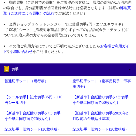
● 郵送買取（ご送付での買取）をご希望のお客様は、買取の総額が1万円未満
の場合でも、身分証明書が初回登録申込時には必要となります（詳細の
郵送買
取（ご送付による買取）の流れ
でご確認ください）
● 金券ショップ チケットレンジャーでは普通切手2円（エゾユキウサギ）
（100枚1シート）_課税対象商品に限らずすべてのお品物(金券・チケット)に
ついて20歳未満の方からの金券買取は行っておりません。
● その他ご利用方法についてご不明な点がございましたら
お客様ご利用ガイ
ド
や
お問い合わせ
をご利用ください。
切手
普通切手シート（現行柄）
慶弔切手シート（慶事用切手・弔事
用切手）
【シール切手】記念切手85円・110
【新基準】台紙貼り切手(バラ切手
円シール切手
を台紙に同額面で50枚貼付)
【新基準】台紙貼り切手(バラ切手
【旧基準】台紙貼り切手(2026年2
を台紙に同額面で25枚貼付)
月以前の台紙貼り基準）
記念切手・旧柄シート(10枚構成)
記念切手・旧柄シート(20枚構成)