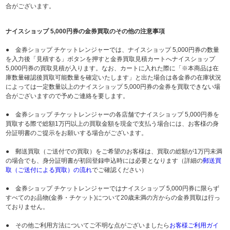
合がございます。
ナイスショップ 5,000円券の金券買取のその他の注意事項
● 金券ショップ チケットレンジャーでは、ナイスショップ 5,000円券の数量
を入力後「見積する」ボタンを押すと金券買取見積カートへナイスショップ
5,000円券の買取見積が入ります。なお、カートに入れた際に「※本商品は在
庫数量確認後買取可能数量を確定いたします」と出た場合は各金券の在庫状況
によっては一定数量以上のナイスショップ 5,000円券の金券を買取できない場
合がございますので予めご連絡を要します。
● 金券ショップ チケットレンジャーの各店舗でナイスショップ 5,000円券を
買取する際で総額1万円以上の買取金額を現金で支払う場合には、お客様の身
分証明書のご提示をお願いする場合がございます。
● 郵送買取（ご送付での買取）をご希望のお客様は、買取の総額が1万円未満
の場合でも、身分証明書が初回登録申込時には必要となります（詳細の
郵送買
取（ご送付による買取）の流れ
でご確認ください）
● 金券ショップ チケットレンジャーではナイスショップ 5,000円券に限らず
すべてのお品物(金券・チケット)について20歳未満の方からの金券買取は行っ
ておりません。
● その他ご利用方法についてご不明な点がございましたら
お客様ご利用ガイ