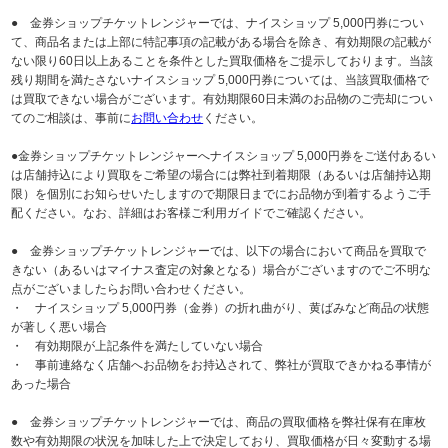
● 金券ショップチケットレンジャーでは、ナイスショップ 5,000円券につい
て、商品名または上部に特記事項の記載がある場合を除き、有効期限の記載が
ない限り60日以上あることを条件とした買取価格をご提示しております。当該
残り期間を満たさないナイスショップ 5,000円券については、当該買取価格で
は買取できない場合がございます。有効期限60日未満のお品物のご売却につい
てのご相談は、事前に
お問い合わせ
ください。
●金券ショップチケットレンジャーへナイスショップ 5,000円券をご送付あるい
は店舗持込により買取をご希望の場合には弊社到着期限（あるいは店舗持込期
限）を個別にお知らせいたしますので期限日までにお品物が到着するようご手
配ください。なお、詳細はお客様ご利用ガイドでご確認ください。
● 金券ショップチケットレンジャーでは、以下の場合において商品を買取で
きない（あるいはマイナス査定の対象となる）場合がございますのでご不明な
点がございましたらお問い合わせください。
・ ナイスショップ 5,000円券（金券）の折れ曲がり、黄ばみなど商品の状態
が著しく悪い場合
・ 有効期限が上記条件を満たしていない場合
・ 事前連絡なく店舗へお品物をお持込されて、弊社が買取できかねる事情が
あった場合
● 金券ショップチケットレンジャーでは、商品の買取価格を弊社保有在庫枚
数や有効期限の状況を加味した上で決定しており、買取価格が日々変動する場