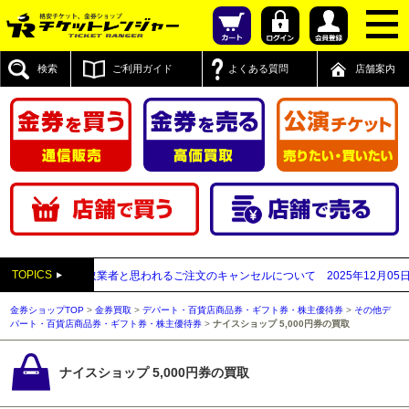
検索
ご利用ガイド
よくある質問
店舗案内
TOPICS
が先払い買取業者と思われるご注文のキャンセルについて
2025年12月05日
【2
金券ショップTOP
>
金券買取
>
デパート・百貨店商品券・ギフト券・株主優待券
>
その他デ
パート・百貨店商品券・ギフト券・株主優待券
>
ナイスショップ 5,000円券の買取
ナイスショップ 5,000円券の買取