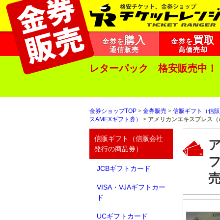
購入
買取
金券を
金券を
通信販売
高価売却
レターパック 格安販売中！
金券ショップTOP
>
金券販売
>
信販ギフト（信販
スAMEXギフト券）
>
アメリカンエキスプレス（A
信販ギフト（信販会社
発行の商品券）
フ
JCBギフトカード
VISA・VJAギフトカー
ド
UCギフトカード