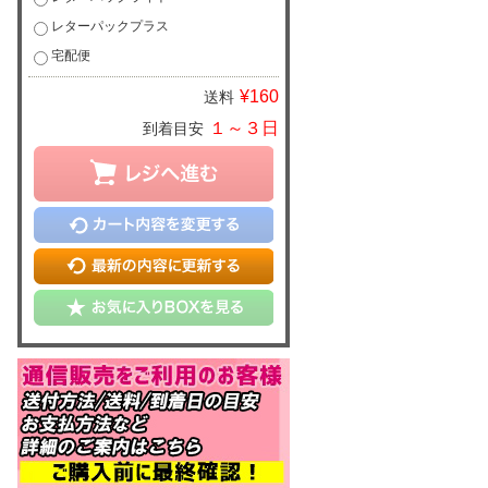
レターパックプラス
宅配便
¥160
送料
１～３日
到着目安