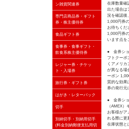
在庫数量確
ン雑貨関連券
出た場合はア
況を確認後
専門店商品券・ギフト
1,000
券・株主優待券
お待ちくだ
1,000
食品ギフト券
います点を
食事券・食事ギフト・
● 金券シ
飲食系株主優待券
フトクーポ
くアメリカン
レジャー券・チケッ
が異なる場
ト・入場券
ーポン 1
質的な効果
旅行券・ギフト券
券の発行元
はがき・レターパック
● 金券シ
（AMEX）
切手
お客様がアメ
れる際に更新
別納切手・別納用切手
在庫状態と
(料金別納郵便支払用切