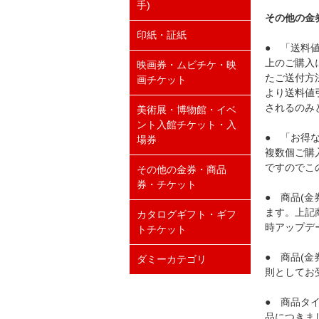
手)
その他の金
印紙・証紙
● 「送料
上のご購入
映画券・ムビチケ・映
たご送付方
画チケット
より送料値
されるのみ
美術展・博物館・イベ
ント入館チケット・入
● 「お得
場券
複数個ご購
ですのでこ
その他の金券・商品
券・チケット
● 商品(
ます。上記
カタログギフト・ギフ
時アップデ
トチケット
● 商品(
ダミーカテゴリ
則としてお
● 商品タ
品につきま