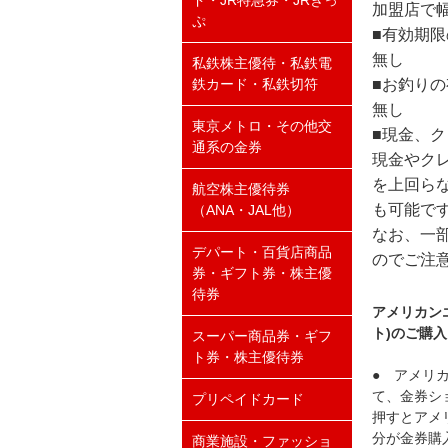
ド・JR特急券・JRきっ
加盟店で
ぷ
■有効期
無し
私鉄株主優待・私鉄電
■お釣りの
鉄カード・私鉄切符
無し
東京メトロ・その他交
■現金、
通系の金券
現金やク
を上回ら
航空株主優待券
も可能で
（ANA・JAL他）
なお、一
デパート・百貨店商品
のでご注
券・ギフト券・株主優
待券
アメリカンエ
ト)のご購
スーパー商品券・ギフ
ト券・株主優待券
● アメリカ
て、金券シ
プリペイドカード
押すとアメリ
分が金券購
商業施設・ファッショ