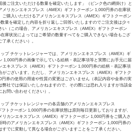
認後ご注文いただける数量を確定いたします」（ピンク色の網掛け）と
メリカンエキスプレス（AMEX）ギフトクーポン 1,000円券の在庫状
、ご購入いただけるアメリカンエキスプレス（AMEX）ギフトクーポン
円券の数量を確定した内容を折り返しご回答いたしますのでご注文後は少々
さい（この場合、アメリカンエキスプレス（AMEX）ギフトクーポン
円券の在庫状況によってはご希望の数量すべてをご購入できない場合もござ
ご了承ください）。
ョップ チケットレンジャーでは、アメリカンエキスプレス（AMEX）ギ
ン 1,000円券の画像で示している絵柄・表記事項等と実際にお手元に届
エキスプレス（AMEX）ギフトクーポン 1,000円券の絵柄・表記事項
合がございます。ただし、アメリカンエキスプレス（AMEX）ギフトク
,000円券の使用の用途や性質の変更はございません（表記内容や金券の実
は弊社では保証いたしかねますので、その際には恐れ入りますが当該金
にお問い合わせください）。
ョップ チケットレンジャーの各店舗のアメリカンエキスプレス
ギフトクーポン 1,000円券の在庫状態は原則毎日更新しておりますが、
リカンエキスプレス（AMEX）ギフトクーポン 1,000円券をご購入さ
時のアメリカンエキスプレス（AMEX）ギフトクーポン 1,000円券の
はすでに変動して異なる場合がございますことをご了承ください。