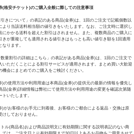
券(格安チケット)のご購入全般に際しての注意事項
値引きについて」の表記のある商品(金券)は、1回のご注文で記載個数以
により当該送料相当額の値引きをいたします。なお、ご注文時に選択し
法にかかる送料を超えた割引はされません。また、複数商品のご購入に
引きが重複しても適用される値引きはもっとも高い値引き額を1回適用
となります。
な数量割引の詳細はこちら」の表記がある商品(金券)は、1回のご注文で
入いただくことによる割引サービスが適用されます。まとめ買い大歓迎
の機会にまとめてのご購入をご検討ください。
金券)の使用方法や利用用途は本商品(金券)の提供元の最新の情報を優先し
商品(金券)詳細情報は弊社にて使用方法や利用用途の変更を確認次第随
ートいたします。
金券)がお客様のお手元に到着後、お客様のご都合による返品・交換は原
受けしておりません。
イトル(商品名)および商品説明文に有効期限に関する説明表記のない商
しては、ご注文日より有効期限まで30日以上あるお品物をご用意させて