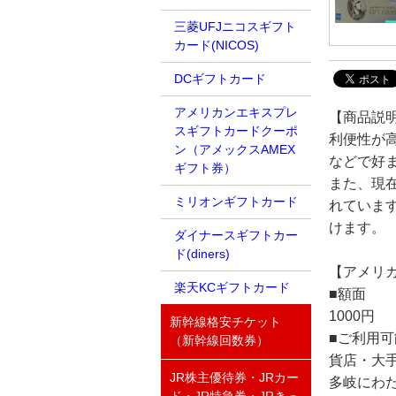
三菱UFJニコスギフト
カード(NICOS)
DCギフトカード
アメリカンエキスプレ
【商品説
スギフトカードクーポ
利便性が
ン（アメックスAMEX
などで好
ギフト券）
また、現在
ミリオンギフトカード
れていま
けます。
ダイナースギフトカー
ド(diners)
【アメリカ
楽天KCギフトカード
■額面
1000円
新幹線格安チケット
■ご利用
（新幹線回数券）
貨店・大
JR株主優待券・JRカー
多岐にわ