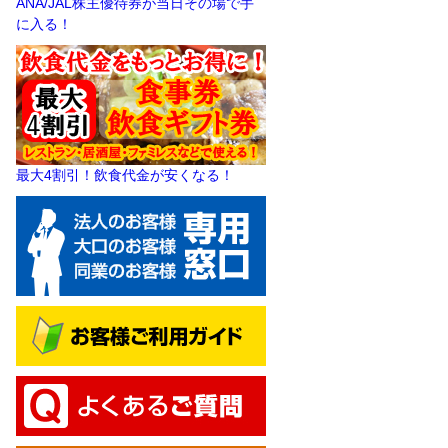
ANA/JAL株主優待券が当日その場で手
に入る！
最大4割引！飲食代金が安くなる！