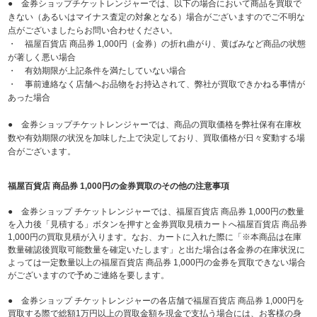
● 金券ショップチケットレンジャーでは、以下の場合において商品を買取で
きない（あるいはマイナス査定の対象となる）場合がございますのでご不明な
点がございましたらお問い合わせください。
・ 福屋百貨店 商品券 1,000円（金券）の折れ曲がり、黄ばみなど商品の状態
が著しく悪い場合
・ 有効期限が上記条件を満たしていない場合
・ 事前連絡なく店舗へお品物をお持込されて、弊社が買取できかねる事情が
あった場合
● 金券ショップチケットレンジャーでは、商品の買取価格を弊社保有在庫枚
数や有効期限の状況を加味した上で決定しており、買取価格が日々変動する場
合がございます。
福屋百貨店 商品券 1,000円の金券買取のその他の注意事項
● 金券ショップ チケットレンジャーでは、福屋百貨店 商品券 1,000円の数量
を入力後「見積する」ボタンを押すと金券買取見積カートへ福屋百貨店 商品券
1,000円の買取見積が入ります。なお、カートに入れた際に「※本商品は在庫
数量確認後買取可能数量を確定いたします」と出た場合は各金券の在庫状況に
よっては一定数量以上の福屋百貨店 商品券 1,000円の金券を買取できない場合
がございますので予めご連絡を要します。
● 金券ショップ チケットレンジャーの各店舗で福屋百貨店 商品券 1,000円を
買取する際で総額1万円以上の買取金額を現金で支払う場合には、お客様の身