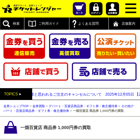
検索
ご利用ガイド
よくある質問
店舗案内
TOPICS
払い買取業者と思われるご注文のキャンセルについて
2025年12月05日
【202
金券ショップTOP
>
金券買取
>
デパート・百貨店商品券・ギフト券・株主優待券
>
その他デ
パート・百貨店商品券・ギフト券・株主優待券
>
一畑百貨店 商品券 1,000円券の買取
一畑百貨店 商品券 1,000円券の買取