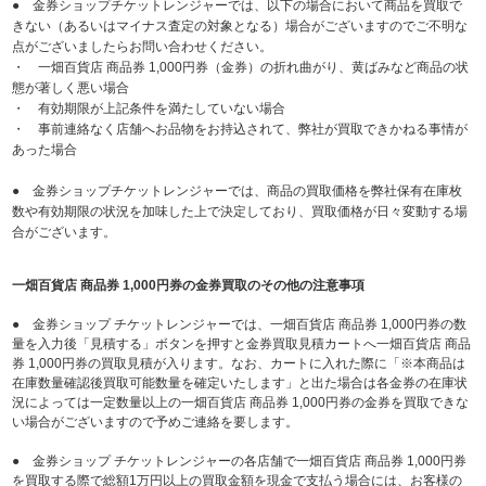
● 金券ショップチケットレンジャーでは、以下の場合において商品を買取で
きない（あるいはマイナス査定の対象となる）場合がございますのでご不明な
点がございましたらお問い合わせください。
・ 一畑百貨店 商品券 1,000円券（金券）の折れ曲がり、黄ばみなど商品の状
態が著しく悪い場合
・ 有効期限が上記条件を満たしていない場合
・ 事前連絡なく店舗へお品物をお持込されて、弊社が買取できかねる事情が
あった場合
● 金券ショップチケットレンジャーでは、商品の買取価格を弊社保有在庫枚
数や有効期限の状況を加味した上で決定しており、買取価格が日々変動する場
合がございます。
一畑百貨店 商品券 1,000円券の金券買取のその他の注意事項
● 金券ショップ チケットレンジャーでは、一畑百貨店 商品券 1,000円券の数
量を入力後「見積する」ボタンを押すと金券買取見積カートへ一畑百貨店 商品
券 1,000円券の買取見積が入ります。なお、カートに入れた際に「※本商品は
在庫数量確認後買取可能数量を確定いたします」と出た場合は各金券の在庫状
況によっては一定数量以上の一畑百貨店 商品券 1,000円券の金券を買取できな
い場合がございますので予めご連絡を要します。
● 金券ショップ チケットレンジャーの各店舗で一畑百貨店 商品券 1,000円券
を買取する際で総額1万円以上の買取金額を現金で支払う場合には、お客様の