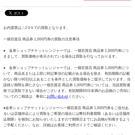
お内渡票は△2.0％での買取となります。
一畑百貨店 商品券 1,000円券の買取の注意事項
● 金券ショップチケットレンジャーでは、一畑百貨店 商品券 1,000円券につ
きまして、買取価格が表示されている場合は買取を行なっております。
● 金券ショップチケットレンジャーでは、一畑百貨店 商品券 1,000円券につ
いて、商品名または上部に特記事項の記載がある場合を除き、有効期限の記載
がない限り60日以上あることを条件とした買取価格をご提示しております。当
該残り期間を満たさない一畑百貨店 商品券 1,000円券については、当該買取価
格では買取できない場合がございます。有効期限60日未満のお品物のご売却に
ついてのご相談は、事前に
お問い合わせ
ください。
●金券ショップチケットレンジャーへ一畑百貨店 商品券 1,000円券をご送付あ
るいは店舗持込により買取をご希望の場合には弊社到着期限（あるいは店舗持
込期限）を個別にお知らせいたしますので期限日までにお品物が到着するよう
ご手配ください。なお、詳細はお客様ご利用ガイドでご確認ください。