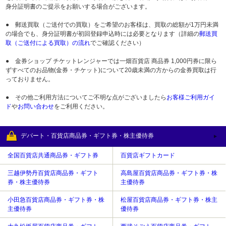
身分証明書のご提示をお願いする場合がございます。
● 郵送買取（ご送付での買取）をご希望のお客様は、買取の総額が1万円未満
の場合でも、身分証明書が初回登録申込時には必要となります（詳細の
郵送買
取（ご送付による買取）の流れ
でご確認ください）
● 金券ショップ チケットレンジャーでは一畑百貨店 商品券 1,000円券に限ら
ずすべてのお品物(金券・チケット)について20歳未満の方からの金券買取は行
っておりません。
● その他ご利用方法についてご不明な点がございましたら
お客様ご利用ガイ
ド
や
お問い合わせ
をご利用ください。
デパート・百貨店商品券・ギフト券・株主優待券
全国百貨店共通商品券・ギフト券
百貨店ギフトカード
三越伊勢丹百貨店商品券・ギフト
高島屋百貨店商品券・ギフト券・株
券・株主優待券
主優待券
小田急百貨店商品券・ギフト券・株
松屋百貨店商品券・ギフト券・株主
主優待券
優待券