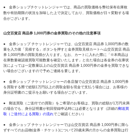
● 金券ショップチケットレンジャーでは、商品の買取価格を弊社保有在庫枚
数や有効期限の状況を加味した上で決定しており、買取価格が日々変動する場
合がございます。
山交百貨店 商品券 1,000円券の金券買取のその他の注意事項
● 金券ショップ チケットレンジャーでは、山交百貨店 商品券 1,000円券の数
量を入力後「見積する」ボタンを押すと金券買取見積カートへ山交百貨店 商品
券 1,000円券の買取見積が入ります。なお、カートに入れた際に「※本商品は
在庫数量確認後買取可能数量を確定いたします」と出た場合は各金券の在庫状
況によっては一定数量以上の山交百貨店 商品券 1,000円券の金券を買取できな
い場合がございますので予めご連絡を要します。
● 金券ショップ チケットレンジャーの各店舗で山交百貨店 商品券 1,000円券
を買取する際で総額1万円以上の買取金額を現金で支払う場合には、お客様の
身分証明書のご提示をお願いする場合がございます。
● 郵送買取（ご送付での買取）をご希望のお客様は、買取の総額が1万円未満
の場合でも、身分証明書が初回登録申込時には必要となります（詳細の
郵送買
取（ご送付による買取）の流れ
でご確認ください）
● 金券ショップ チケットレンジャーでは山交百貨店 商品券 1,000円券に限ら
ずすべてのお品物(金券・チケット)について20歳未満の方からの金券買取は行