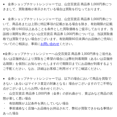
● 金券ショップチケットレンジャーでは、山交百貨店 商品券 1,000円券につ
きまして、買取価格が表示されている場合は買取を行なっております。
● 金券ショップチケットレンジャーでは、山交百貨店 商品券 1,000円券につ
いて、商品名または上部に特記事項の記載がある場合を除き、有効期限の記載
がない限り60日以上あることを条件とした買取価格をご提示しております。当
該残り期間を満たさない山交百貨店 商品券 1,000円券については、当該買取価
格では買取できない場合がございます。有効期限60日未満のお品物のご売却に
ついてのご相談は、事前に
お問い合わせ
ください。
●金券ショップチケットレンジャーへ山交百貨店 商品券 1,000円券をご送付あ
るいは店舗持込により買取をご希望の場合には弊社到着期限（あるいは店舗持
込期限）を個別にお知らせいたしますので期限日までにお品物が到着するよう
ご手配ください。なお、詳細はお客様ご利用ガイドでご確認ください。
● 金券ショップチケットレンジャーでは、以下の場合において商品を買取で
きない（あるいはマイナス査定の対象となる）場合がございますのでご不明な
点がございましたらお問い合わせください。
・ 山交百貨店 商品券 1,000円券（金券）の折れ曲がり、黄ばみなど商品の状
態が著しく悪い場合
・ 有効期限が上記条件を満たしていない場合
・ 事前連絡なく店舗へお品物をお持込されて、弊社が買取できかねる事情が
あった場合