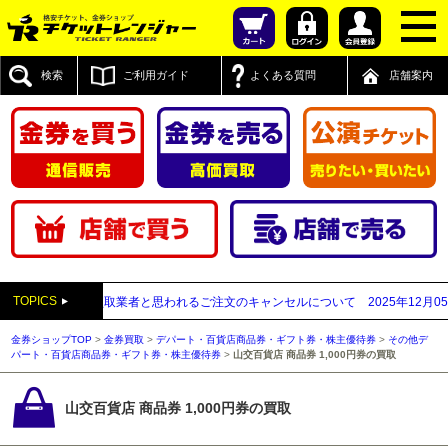
検索
ご利用ガイド
よくある質問
店舗案内
TOPICS
先が先払い買取業者と思われるご注文のキャンセルについて
2025年12月05日
【2
金券ショップTOP
>
金券買取
>
デパート・百貨店商品券・ギフト券・株主優待券
>
その他デ
パート・百貨店商品券・ギフト券・株主優待券
>
山交百貨店 商品券 1,000円券の買取
山交百貨店 商品券 1,000円券の買取