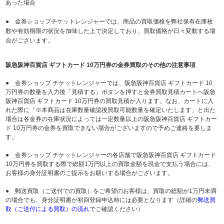
あった場合
● 金券ショップチケットレンジャーでは、商品の買取価格を弊社保有在庫枚
数や有効期限の状況を加味した上で決定しており、買取価格が日々変動する場
合がございます。
阪急阪神百貨店 ギフトカード 10万円券の金券買取のその他の注意事項
● 金券ショップ チケットレンジャーでは、阪急阪神百貨店 ギフトカード 10
万円券の数量を入力後「見積する」ボタンを押すと金券買取見積カートへ阪急
阪神百貨店 ギフトカード 10万円券の買取見積が入ります。なお、カートに入
れた際に「※本商品は在庫数量確認後買取可能数量を確定いたします」と出た
場合は各金券の在庫状況によっては一定数量以上の阪急阪神百貨店 ギフトカー
ド 10万円券の金券を買取できない場合がございますので予めご連絡を要しま
す。
● 金券ショップ チケットレンジャーの各店舗で阪急阪神百貨店 ギフトカード
10万円券を買取する際で総額1万円以上の買取金額を現金で支払う場合には、
お客様の身分証明書のご提示をお願いする場合がございます。
● 郵送買取（ご送付での買取）をご希望のお客様は、買取の総額が1万円未満
の場合でも、身分証明書が初回登録申込時には必要となります（詳細の
郵送買
取（ご送付による買取）の流れ
でご確認ください）