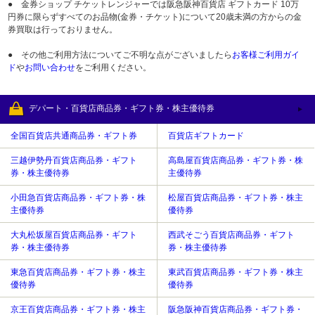
● 金券ショップ チケットレンジャーでは阪急阪神百貨店 ギフトカード 10万
円券に限らずすべてのお品物(金券・チケット)について20歳未満の方からの金
券買取は行っておりません。
● その他ご利用方法についてご不明な点がございましたら
お客様ご利用ガイ
ド
や
お問い合わせ
をご利用ください。
デパート・百貨店商品券・ギフト券・株主優待券
全国百貨店共通商品券・ギフト券
百貨店ギフトカード
三越伊勢丹百貨店商品券・ギフト
高島屋百貨店商品券・ギフト券・株
券・株主優待券
主優待券
小田急百貨店商品券・ギフト券・株
松屋百貨店商品券・ギフト券・株主
主優待券
優待券
大丸松坂屋百貨店商品券・ギフト
西武そごう百貨店商品券・ギフト
券・株主優待券
券・株主優待券
東急百貨店商品券・ギフト券・株主
東武百貨店商品券・ギフト券・株主
優待券
優待券
京王百貨店商品券・ギフト券・株主
阪急阪神百貨店商品券・ギフト券・