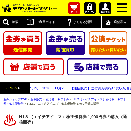
検索
ご利用ガイド
よくある質問
店舗案内
TOPICS
新宿西口店について
2026年03月23日
【通信販売】送付先が先払い買取業者と思わ
金券ショップTOP
>
金券販売
>
旅行券・ギフト券
>
H.I.S（エイチアイエス）旅行券・ギフト
券・株主優待券
>
H.I.S.（エイチアイエス）株主優待券 1,000円券の販売
H.I.S.（エイチアイエス）株主優待券 1,000円券の購入（通
信販売）