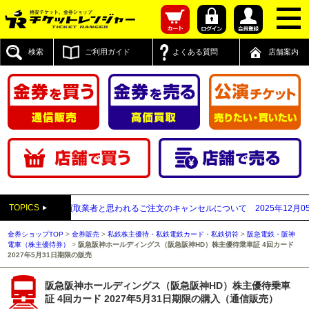
検索
ご利用ガイド
よくある質問
店舗案内
TOPICS
先が先払い買取業者と思われるご注文のキャンセルについて
2025年12月05日
【
金券ショップTOP
>
金券販売
>
私鉄株主優待・私鉄電鉄カード・私鉄切符
>
阪急電鉄・阪神
電車（株主優待券）
>
阪急阪神ホールディングス（阪急阪神HD）株主優待乗車証 4回カード
2027年5月31日期限の販売
阪急阪神ホールディングス（阪急阪神HD）株主優待乗車
証 4回カード 2027年5月31日期限の購入（通信販売）