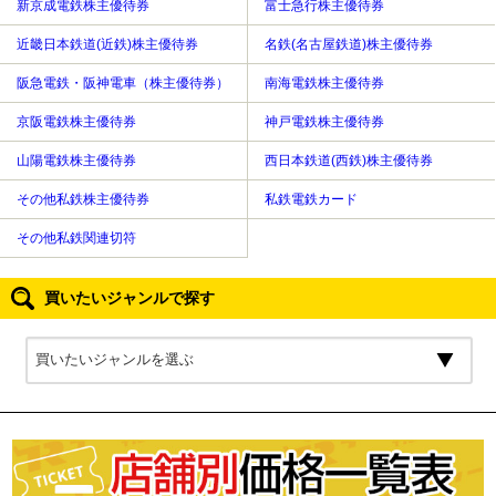
新京成電鉄株主優待券
富士急行株主優待券
近畿日本鉄道(近鉄)株主優待券
名鉄(名古屋鉄道)株主優待券
阪急電鉄・阪神電車（株主優待券）
南海電鉄株主優待券
京阪電鉄株主優待券
神戸電鉄株主優待券
山陽電鉄株主優待券
西日本鉄道(西鉄)株主優待券
その他私鉄株主優待券
私鉄電鉄カード
その他私鉄関連切符
買いたいジャンルで探す