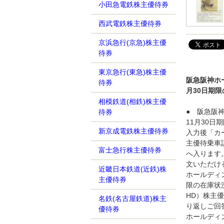
小田急電鉄株主優待券
西武電鉄株主優待券
京浜急行(京急)株主優
待券
東京急行(東急)株主優
阪急阪神ホー
待券
月30日期
相模鉄道(相鉄)株主優
● 阪急阪神
待券
11月30
新京成電鉄株主優待券
入力後「カ
主優待乗車証
富士急行株主優待券
へ入ります
文いただけ
近畿日本鉄道(近鉄)株
ホールディン
主優待券
限の在庫状
HD）株主優
名鉄(名古屋鉄道)株主
り返しご回
優待券
ホールディン