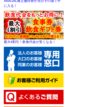
ANA/JAL株主優待券が当日その場で手
に入る！
最大4割引！飲食代金が安くなる！