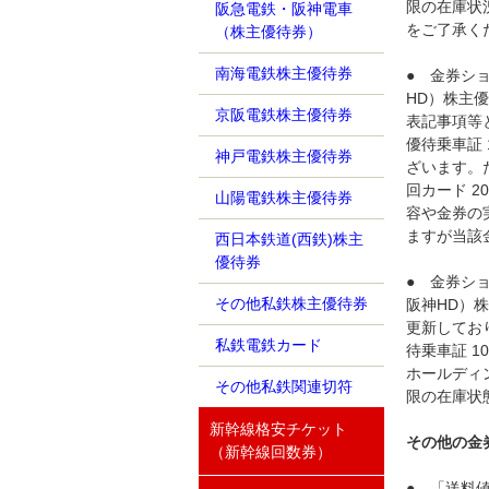
限の在庫状
阪急電鉄・阪神電車
をご了承く
（株主優待券）
南海電鉄株主優待券
● 金券シ
HD）株主優
京阪電鉄株主優待券
表記事項等
優待乗車証 
神戸電鉄株主優待券
ざいます。
回カード 2
山陽電鉄株主優待券
容や金券の
ますが当該
西日本鉄道(西鉄)株主
優待券
● 金券シ
その他私鉄株主優待券
阪神HD）株
更新してお
私鉄電鉄カード
待乗車証 1
ホールディン
その他私鉄関連切符
限の在庫状
新幹線格安チケット
その他の金
（新幹線回数券）
● 「送料