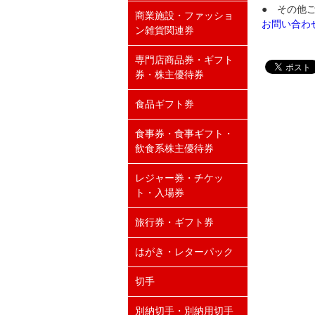
● その他
商業施設・ファッショ
お問い合わ
ン雑貨関連券
専門店商品券・ギフト
券・株主優待券
食品ギフト券
食事券・食事ギフト・
飲食系株主優待券
レジャー券・チケッ
ト・入場券
旅行券・ギフト券
はがき・レターパック
切手
別納切手・別納用切手