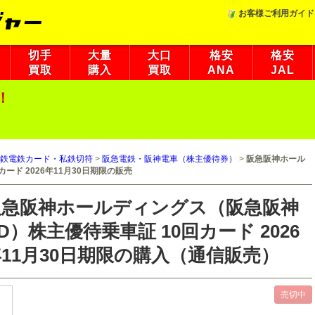
お客様ご利用ガイド
切手
大量
大口
格安
格安
買取
購入
買取
ANA
JAL
！
鉄電鉄カード・私鉄切符
>
阪急電鉄・阪神電車（株主優待券）
>
阪急阪神ホール
ード 2026年11月30日期限の販売
阪急阪神ホールディングス（阪急阪神
D）株主優待乗車証 10回カード 2026
11月30日期限の購入（通信販売）