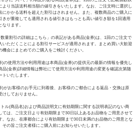
により当該送料相当額の値引きをいたします。なお、ご注文時に選択し
法にかかる送料を超えた割引はされません。また、複数商品のご購入に
引きが重複しても適用される値引きはもっとも高い値引き額を1回適用
となります。
な数量割引の詳細はこちら」の表記がある商品(金券)は、1回のご注文で
入いただくことによる割引サービスが適用されます。まとめ買い大歓迎
の機会にまとめてのご購入をご検討ください。
金券)の使用方法や利用用途は本商品(金券)の提供元の最新の情報を優先し
商品(金券)詳細情報は弊社にて使用方法や利用用途の変更を確認次第随
ートいたします。
金券)がお客様のお手元に到着後、お客様のご都合による返品・交換は原
受けしておりません。
イトル(商品名)および商品説明文に有効期限に関する説明表記のない商
しては、ご注文日より有効期限まで30日以上あるお品物をご用意させて
す。なお、在庫都合により有効期限まで30日未満のお品物のご用意とな
、その旨ご注文者様にご購入前にお知らせいたします。