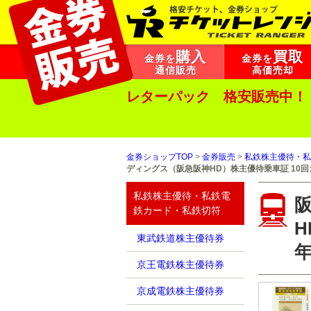
購入
買取
金券を
金券を
通信販売
高価売却
レターパック 格安販売中！
金券ショップTOP
>
金券販売
>
私鉄株主優待・私
ディングス（阪急阪神HD）株主優待乗車証 10回カ
私鉄株主優待・私鉄電
鉄カード・私鉄切符
H
東武鉄道株主優待券
年
京王電鉄株主優待券
京成電鉄株主優待券