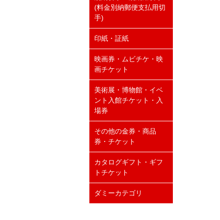
(料金別納郵便支払用切
手)
印紙・証紙
映画券・ムビチケ・映
画チケット
美術展・博物館・イベ
ント入館チケット・入
場券
その他の金券・商品
券・チケット
カタログギフト・ギフ
トチケット
ダミーカテゴリ