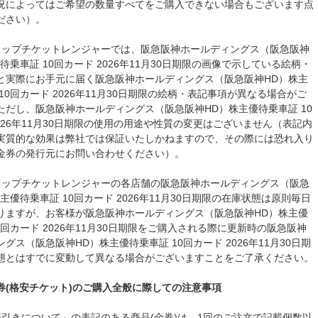
況によってはご希望の数量すべてをご購入できない場合もございます点
ださい）。
ョップチケットレンジャーでは、阪急阪神ホールディングス（阪急阪神
待乗車証 10回カード 2026年11月30日期限の画像で示している絵柄・
と実際にお手元に届く阪急阪神ホールディングス（阪急阪神HD）株主
10回カード 2026年11月30日期限の絵柄・表記事項が異なる場合がご
ただし、阪急阪神ホールディングス（阪急阪神HD）株主優待乗車証 10
026年11月30日期限の使用の用途や性質の変更はございません（表記内
実質的な効果は弊社では保証いたしかねますので、その際には恐れ入り
金券の発行元にお問い合わせください）。
ョップチケットレンジャーの各店舗の阪急阪神ホールディングス（阪急
主優待乗車証 10回カード 2026年11月30日期限の在庫状態は原則毎日
りますが、お客様が阪急阪神ホールディングス（阪急阪神HD）株主優
0回カード 2026年11月30日期限をご購入される際に更新時の阪急阪神
グス（阪急阪神HD）株主優待乗車証 10回カード 2026年11月30日期
態とはすでに変動して異なる場合がございますことをご了承ください。
券(格安チケット)のご購入全般に際しての注意事項
値引きについて」の表記のある商品(金券)は、1回のご注文で記載個数以