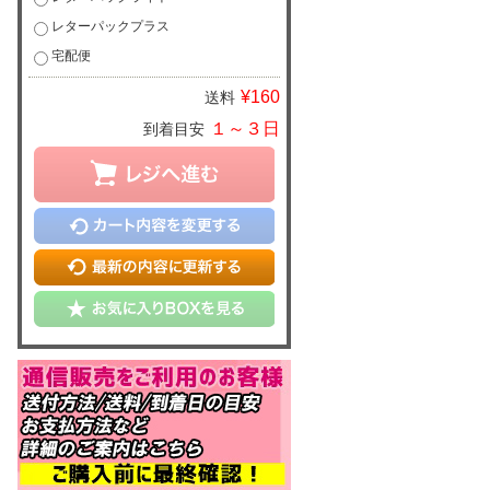
レターパックプラス
宅配便
¥160
送料
１～３日
到着目安