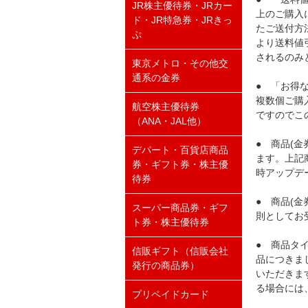
JR株主優待券・JRカー
上のご購入
ド・JR特急券・JRきっ
たご送付方
ぷ
より送料値
されるのみ
東京メトロ・その他交
通系の金券
● 「お得
複数個ご購
航空株主優待券
ですのでこ
（ANA・JAL他）
● 商品(
デパート・百貨店商品
ます。上記
券・ギフト券・株主優
時アップデ
待券
● 商品(
スーパー商品券・ギフ
則としてお
ト券・株主優待券
● 商品タ
信販ギフト（信販会社
品につきま
発行の商品券）
いただきま
る場合には
プリペイドカード