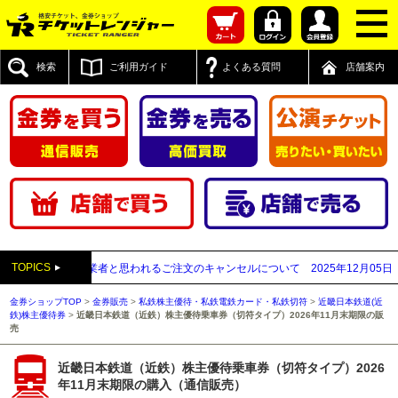
検索
ご利用ガイド
よくある質問
店舗案内
TOPICS
が先払い買取業者と思われるご注文のキャンセルについて
2025年12月05日
【20
金券ショップTOP
>
金券販売
>
私鉄株主優待・私鉄電鉄カード・私鉄切符
>
近畿日本鉄道(近
鉄)株主優待券
>
近畿日本鉄道（近鉄）株主優待乗車券（切符タイプ）2026年11月末期限の販
売
近畿日本鉄道（近鉄）株主優待乗車券（切符タイプ）2026
年11月末期限の購入（通信販売）