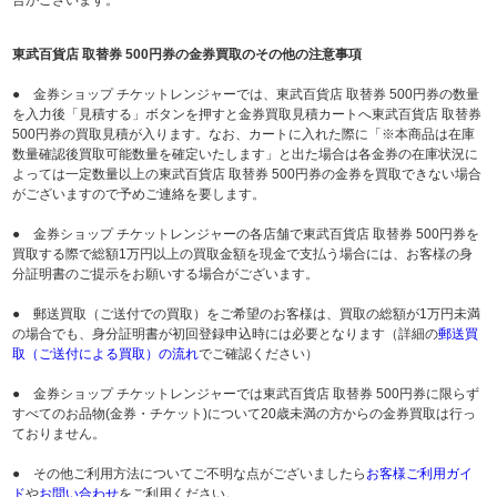
東武百貨店 取替券 500円券の金券買取のその他の注意事項
● 金券ショップ チケットレンジャーでは、東武百貨店 取替券 500円券の数量
を入力後「見積する」ボタンを押すと金券買取見積カートへ東武百貨店 取替券
500円券の買取見積が入ります。なお、カートに入れた際に「※本商品は在庫
数量確認後買取可能数量を確定いたします」と出た場合は各金券の在庫状況に
よっては一定数量以上の東武百貨店 取替券 500円券の金券を買取できない場合
がございますので予めご連絡を要します。
● 金券ショップ チケットレンジャーの各店舗で東武百貨店 取替券 500円券を
買取する際で総額1万円以上の買取金額を現金で支払う場合には、お客様の身
分証明書のご提示をお願いする場合がございます。
● 郵送買取（ご送付での買取）をご希望のお客様は、買取の総額が1万円未満
の場合でも、身分証明書が初回登録申込時には必要となります（詳細の
郵送買
取（ご送付による買取）の流れ
でご確認ください）
● 金券ショップ チケットレンジャーでは東武百貨店 取替券 500円券に限らず
すべてのお品物(金券・チケット)について20歳未満の方からの金券買取は行っ
ておりません。
● その他ご利用方法についてご不明な点がございましたら
お客様ご利用ガイ
ド
や
お問い合わせ
をご利用ください。