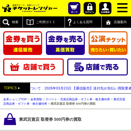
検索
ご利用ガイド
よくある質問
店舗案内
TOPICS
新宿西口店について
2026年03月23日
【通信販売】送付先が先払い買取業者と思
金券ショップTOP
>
金券買取
>
デパート・百貨店商品券・ギフト券・株主優待券
>
東武百貨
店商品券・ギフト券・株主優待券
>
東武百貨店 取替券 500円券の買取
東武百貨店 取替券 500円券の買取