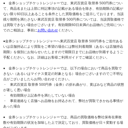
● 金券ショップチケットレンジャーでは、東武百貨店 取替券 500円券につい
て、商品名または上部に特記事項の記載がある場合を除き、有効期限の記載が
ない限り60日以上あることを条件とした買取価格をご提示しております。当該
残り期間を満たさない東武百貨店 取替券 500円券については、当該買取価格で
は買取できない場合がございます。有効期限60日未満のお品物のご売却につい
てのご相談は、事前に
お問い合わせ
ください。
●金券ショップチケットレンジャーへ東武百貨店 取替券 500円券をご送付ある
いは店舗持込により買取をご希望の場合には弊社到着期限（あるいは店舗持込
期限）を個別にお知らせいたしますので期限日までにお品物が到着するようご
手配ください。なお、詳細はお客様ご利用ガイドでご確認ください。
● 金券ショップチケットレンジャーでは、以下の場合において商品を買取で
きない（あるいはマイナス査定の対象となる）場合がございますのでご不明な
点がございましたらお問い合わせください。
・ 東武百貨店 取替券 500円券（金券）の折れ曲がり、黄ばみなど商品の状態
が著しく悪い場合
・ 有効期限が上記条件を満たしていない場合
・ 事前連絡なく店舗へお品物をお持込されて、弊社が買取できかねる事情が
あった場合
● 金券ショップチケットレンジャーでは、商品の買取価格を弊社保有在庫枚
数や有効期限の状況を加味した上で決定しており、買取価格が日々変動する場
合がございます。