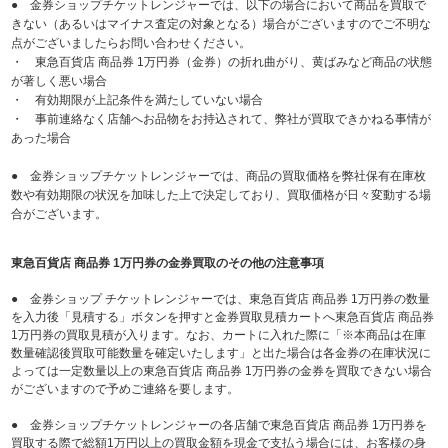
● 金券ショップチケットレンジャーでは、以下の場合において商品を買取で
きない（あるいはマイナス査定の対象となる）場合がございますのでご不明な
点がございましたらお問い合わせください。
・ 東急百貨店 商品券 1万円券（金券）の折れ曲がり、黄ばみなど商品の状態
が著しく悪い場合
・ 有効期限が上記条件を満たしていない場合
・ 事前連絡なく店舗へお品物をお持込されて、弊社が買取できかねる事情が
あった場合
● 金券ショップチケットレンジャーでは、商品の買取価格を弊社保有在庫枚
数や有効期限の状況を加味した上で決定しており、買取価格が日々変動する場
合がございます。
東急百貨店 商品券 1万円券の金券買取のその他の注意事項
● 金券ショップ チケットレンジャーでは、東急百貨店 商品券 1万円券の数量
を入力後「見積する」ボタンを押すと金券買取見積カートへ東急百貨店 商品券
1万円券の買取見積が入ります。なお、カートに入れた際に「※本商品は在庫
数量確認後買取可能数量を確定いたします」と出た場合は各金券の在庫状況に
よっては一定数量以上の東急百貨店 商品券 1万円券の金券を買取できない場合
がございますので予めご連絡を要します。
● 金券ショップチケットレンジャーの各店舗で東急百貨店 商品券 1万円券を
買取する際で総額1万円以上の買取金額を現金で支払う場合には、お客様の身