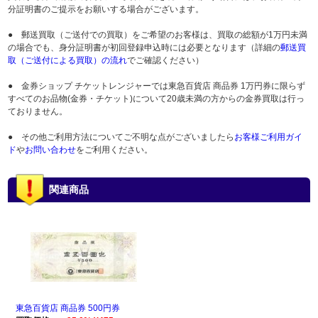
分証明書のご提示をお願いする場合がございます。
● 郵送買取（ご送付での買取）をご希望のお客様は、買取の総額が1万円未満
の場合でも、身分証明書が初回登録申込時には必要となります（詳細の
郵送買
取（ご送付による買取）の流れ
でご確認ください）
● 金券ショップ チケットレンジャーでは東急百貨店 商品券 1万円券に限らず
すべてのお品物(金券・チケット)について20歳未満の方からの金券買取は行っ
ておりません。
● その他ご利用方法についてご不明な点がございましたら
お客様ご利用ガイ
ド
や
お問い合わせ
をご利用ください。
関連商品
東急百貨店 商品券 500円券
東急