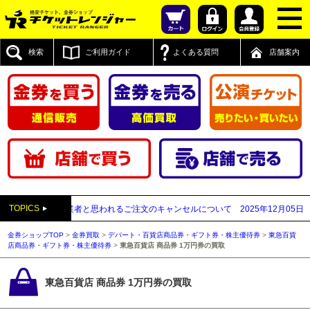
検索
ご利用ガイド
よくある質問
店舗案内
TOPICS
先払い買取業者と思われるご注文のキャンセルについて
2025年12月05日
【202
金券ショップTOP
>
金券買取
>
デパート・百貨店商品券・ギフト券・株主優待券
>
東急百貨
店商品券・ギフト券・株主優待券
>
東急百貨店 商品券 1万円券の買取
東急百貨店 商品券 1万円券の買取