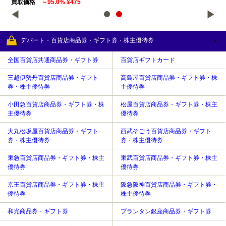
買取価格
～95.0% ¥475
買
デパート・百貨店商品券・ギフト券・株主優待券
全国百貨店共通商品券・ギフト券
百貨店ギフトカード
三越伊勢丹百貨店商品券・ギフト
高島屋百貨店商品券・ギフト券・株
券・株主優待券
主優待券
小田急百貨店商品券・ギフト券・株
松屋百貨店商品券・ギフト券・株主
主優待券
優待券
大丸松坂屋百貨店商品券・ギフト
西武そごう百貨店商品券・ギフト
券・株主優待券
券・株主優待券
東急百貨店商品券・ギフト券・株主
東武百貨店商品券・ギフト券・株主
優待券
優待券
京王百貨店商品券・ギフト券・株主
阪急阪神百貨店商品券・ギフト券・
優待券
株主優待券
和光商品券・ギフト券
プランタン銀座商品券・ギフト券