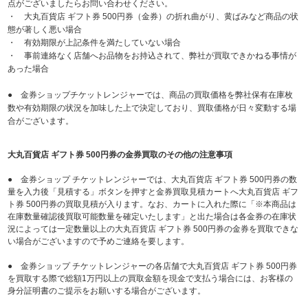
点がございましたらお問い合わせください。
・ 大丸百貨店 ギフト券 500円券（金券）の折れ曲がり、黄ばみなど商品の状
態が著しく悪い場合
・ 有効期限が上記条件を満たしていない場合
・ 事前連絡なく店舗へお品物をお持込されて、弊社が買取できかねる事情が
あった場合
● 金券ショップチケットレンジャーでは、商品の買取価格を弊社保有在庫枚
数や有効期限の状況を加味した上で決定しており、買取価格が日々変動する場
合がございます。
大丸百貨店 ギフト券 500円券の金券買取のその他の注意事項
● 金券ショップ チケットレンジャーでは、大丸百貨店 ギフト券 500円券の数
量を入力後「見積する」ボタンを押すと金券買取見積カートへ大丸百貨店 ギフ
ト券 500円券の買取見積が入ります。なお、カートに入れた際に「※本商品は
在庫数量確認後買取可能数量を確定いたします」と出た場合は各金券の在庫状
況によっては一定数量以上の大丸百貨店 ギフト券 500円券の金券を買取できな
い場合がございますので予めご連絡を要します。
● 金券ショップ チケットレンジャーの各店舗で大丸百貨店 ギフト券 500円券
を買取する際で総額1万円以上の買取金額を現金で支払う場合には、お客様の
身分証明書のご提示をお願いする場合がございます。