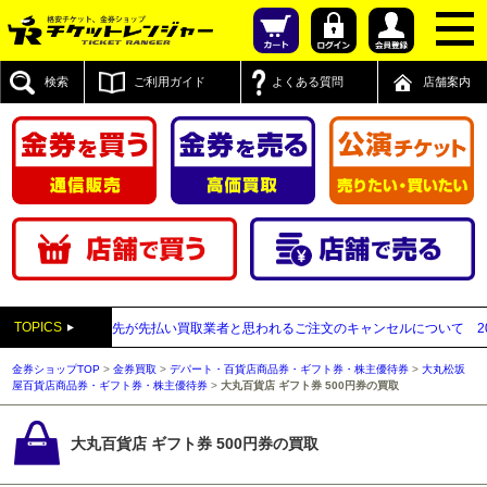
検索
ご利用ガイド
よくある質問
店舗案内
TOPICS
信販売】送付先が先払い買取業者と思われるご注文のキャンセルについて
2025年
金券ショップTOP
>
金券買取
>
デパート・百貨店商品券・ギフト券・株主優待券
>
大丸松坂
屋百貨店商品券・ギフト券・株主優待券
>
大丸百貨店 ギフト券 500円券の買取
大丸百貨店 ギフト券 500円券の買取