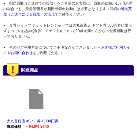
● 郵送買取（ご送付での買取）をご希望のお客様は、買取の総額が1万円未満
の場合でも、身分証明書が初回登録申込時には必要となります（詳細の
郵送買
取（ご送付による買取）の流れ
でご確認ください）
● 金券ショップ チケットレンジャーでは大丸百貨店 ギフト券 500円券に限ら
ずすべてのお品物(金券・チケット)について20歳未満の方からの金券買取は行
っておりません。
● その他ご利用方法についてご不明な点がございましたら
お客様ご利用ガイ
ド
や
お問い合わせ
をご利用ください。
関連商品
大丸百貨店 ギフト券 1,000円券
買取価格
～94.0% ¥940