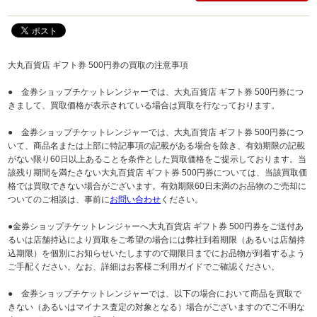
大丸百貨店 ギフト券 500円券の買取の注意事項
● 金券ショップチケットレンジャーでは、大丸百貨店 ギフト券 500円券につ
きまして、買取価格が表示されている場合は買取を行なっております。
● 金券ショップチケットレンジャーでは、大丸百貨店 ギフト券 500円券につ
いて、商品名または上部に特記事項の記載がある場合を除き、有効期限の記載
がない限り60日以上あることを条件とした買取価格をご提示しております。当
該残り期間を満たさない大丸百貨店 ギフト券 500円券については、当該買取価
格では買取できない場合がございます。有効期限60日未満のお品物のご売却に
ついてのご相談は、事前に
お問い合わせ
ください。
●金券ショップチケットレンジャーへ大丸百貨店 ギフト券 500円券をご送付あ
るいは店舗持込により買取をご希望の場合には弊社到着期限（あるいは店舗持
込期限）を個別にお知らせいたしますので期限日までにお品物が到着するよう
ご手配ください。なお、詳細はお客様ご利用ガイドでご確認ください。
● 金券ショップチケットレンジャーでは、以下の場合において商品を買取で
きない（あるいはマイナス査定の対象となる）場合がございますのでご不明な