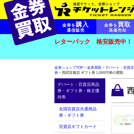
購入
買取
金券を
金券を
通信販売
高価売却
レターパック 格安販売中！
金券ショップTOP
>
金券買取
>
デパート・百貨店
券
>
西武百貨店 ギフト券 1,000円券の買取
デパート・百貨店商品
西
券・ギフト券・株主優
待券
全国百貨店共通商品
券・ギフト券
百貨店ギフトカード