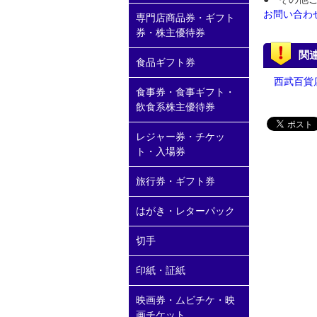
お問い合わ
専門店商品券・ギフト
券・株主優待券
関
食品ギフト券
西武百貨店
食事券・食事ギフト・
飲食系株主優待券
レジャー券・チケッ
ト・入場券
旅行券・ギフト券
はがき・レターパック
切手
印紙・証紙
映画券・ムビチケ・映
画チケット