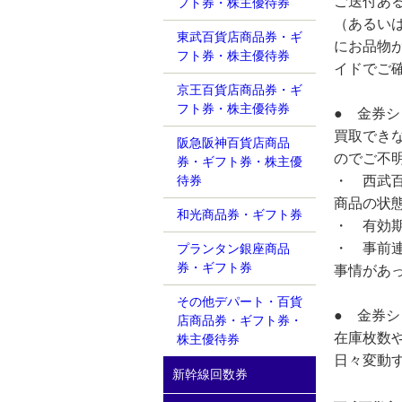
ご送付あ
フト券・株主優待券
（あるい
東武百貨店商品券・ギ
にお品物
フト券・株主優待券
イドでご
京王百貨店商品券・ギ
フト券・株主優待券
● 金券
買取でき
阪急阪神百貨店商品
のでご不
券・ギフト券・株主優
・ 西武百
待券
商品の状
和光商品券・ギフト券
・ 有効
・ 事前
プランタン銀座商品
券・ギフト券
事情があ
その他デパート・百貨
● 金券
店商品券・ギフト券・
在庫枚数
株主優待券
日々変動
新幹線回数券