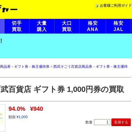
お客様ご利用ガイド
切手
大量
大口
格安
格安
買取
購入
買取
ANA
JAL
！
商品券・ギフト券・株主優待券
>
西武そごう百貨店商品券・ギフト券・株主優待
武百貨店 ギフト券 1,000円券の買取
94.0%
¥940
額面
¥1,000
数量