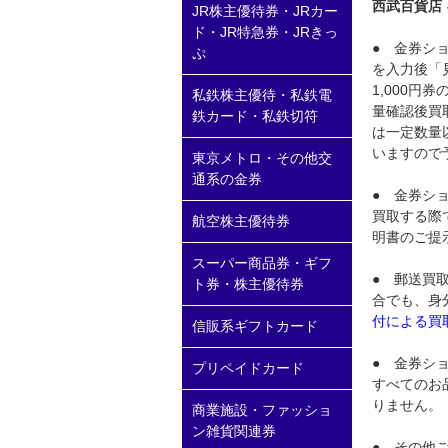
西武百貨店 
JR株主優待券・JRカー
ド・JR特急券・JRきっ
● 金券ショ
ぷ
を入力後「
1,000
私鉄株主優待・私鉄電
量確認後買
鉄カード・私鉄切符
は一定数量
いますので
東京メトロ・その他交
通系の金券
● 金券ショ
買取する際
航空株主優待券
明書のご提
スーパー商品券・ギフ
● 郵送買
ト券・株主優待券
合でも、身
付による買
信販系ギフトカード
● 金券ショ
プリペイドカード
すべてのお
りません。
商業施設・ファッショ
ン雑貨関連券
● その他