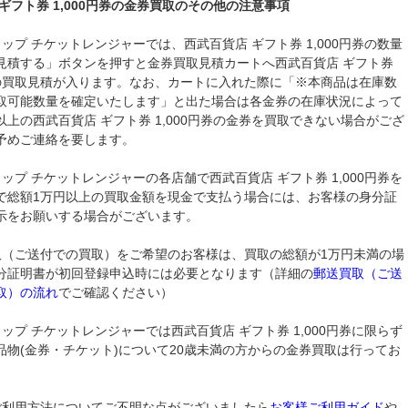
ギフト券 1,000円券の金券買取のその他の注意事項
ップ チケットレンジャーでは、西武百貨店 ギフト券 1,000円券の数量
見積する」ボタンを押すと金券買取見積カートへ西武百貨店 ギフト券
円券の買取見積が入ります。なお、カートに入れた際に「※本商品は在庫数
取可能数量を確定いたします」と出た場合は各金券の在庫状況によって
以上の西武百貨店 ギフト券 1,000円券の金券を買取できない場合がござ
予めご連絡を要します。
ップ チケットレンジャーの各店舗で西武百貨店 ギフト券 1,000円券を
で総額1万円以上の買取金額を現金で支払う場合には、お客様の身分証
示をお願いする場合がございます。
取（ご送付での買取）をご希望のお客様は、買取の総額が1万円未満の場
分証明書が初回登録申込時には必要となります（詳細の
郵送買取（ご送
取）の流れ
でご確認ください）
ップ チケットレンジャーでは西武百貨店 ギフト券 1,000円券に限らず
品物(金券・チケット)について20歳未満の方からの金券買取は行ってお
ご利用方法についてご不明な点がございましたら
お客様ご利用ガイド
や