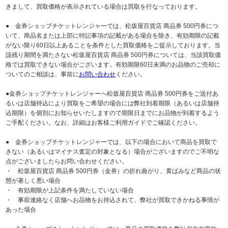
きまして、買取価格が表示されている場合は買取を行なっております。
● 金券ショップチケットレンジャーでは、松坂屋百貨店 商品券 500円券につ
いて、商品名または上部に特記事項の記載がある場合を除き、有効期限の記載
がない限り60日以上あることを条件とした買取価格をご提示しております。当
該残り期間を満たさない松坂屋百貨店 商品券 500円券については、当該買取価
格では買取できない場合がございます。有効期限60日未満のお品物のご売却に
ついてのご相談は、事前に
お問い合わせ
ください。
●金券ショップチケットレンジャーへ松坂屋百貨店 商品券 500円券をご送付あ
るいは店舗持込により買取をご希望の場合には弊社到着期限（あるいは店舗持
込期限）を個別にお知らせいたしますので期限日までにお品物が到着するよう
ご手配ください。なお、詳細はお客様ご利用ガイドでご確認ください。
● 金券ショップチケットレンジャーでは、以下の場合において商品を買取で
きない（あるいはマイナス査定の対象となる）場合がございますのでご不明な
点がございましたらお問い合わせください。
・ 松坂屋百貨店 商品券 500円券（金券）の折れ曲がり、黄ばみなど商品の状
態が著しく悪い場合
・ 有効期限が上記条件を満たしていない場合
・ 事前連絡なく店舗へお品物をお持込されて、弊社が買取できかねる事情が
あった場合