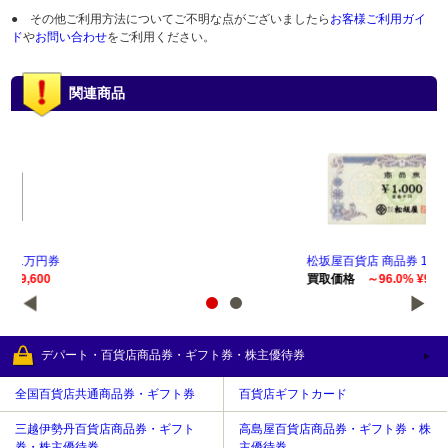
● その他ご利用方法についてご不明な点がございましたら
お客様ご利用ガイ
ド
や
お問い合わせ
をご利用ください。
関連商品
松坂屋百貨店 商品券 1,000円券
松坂屋百貨店 商品券 5,000円券
松
買取価格
～96.0% ¥960
買取価格
～96.0% ¥4,800
買
デパート・百貨店商品券・ギフト券・株主優待券
全国百貨店共通商品券・ギフト券
百貨店ギフトカード
三越伊勢丹百貨店商品券・ギフト
高島屋百貨店商品券・ギフト券・株
券・株主優待券
主優待券