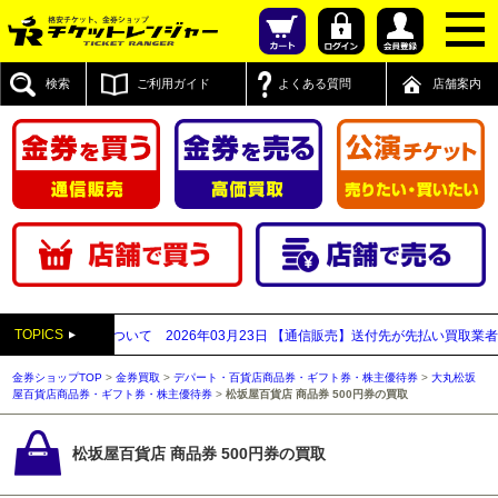
検索
ご利用ガイド
よくある質問
店舗案内
TOPICS
新宿西口店について
2026年03月23日
【通信販売】送付先が先払い買取業者と思わ
金券ショップTOP
>
金券買取
>
デパート・百貨店商品券・ギフト券・株主優待券
>
大丸松坂
屋百貨店商品券・ギフト券・株主優待券
>
松坂屋百貨店 商品券 500円券の買取
松坂屋百貨店 商品券 500円券の買取