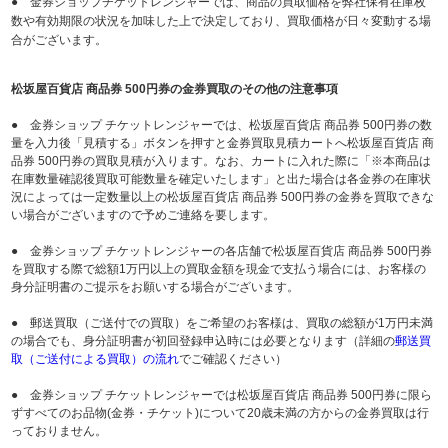
● 金券ショップチケットレンジャーでは、商品の買取価格を弊社保有在庫枚
数や有効期限の状況を加味した上で決定しており、買取価格が日々変動する場
合がございます。
松坂屋百貨店 商品券 500円券の金券買取のその他の注意事項
● 金券ショップ チケットレンジャーでは、松坂屋百貨店 商品券 500円券の数
量を入力後「見積する」ボタンを押すと金券買取見積カートへ松坂屋百貨店 商
品券 500円券の買取見積が入ります。なお、カートに入れた際に「※本商品は
在庫数量確認後買取可能数量を確定いたします」と出た場合は各金券の在庫状
況によっては一定数量以上の松坂屋百貨店 商品券 500円券の金券を買取できな
い場合がございますので予めご連絡を要します。
● 金券ショップ チケットレンジャーの各店舗で松坂屋百貨店 商品券 500円券
を買取する際で総額1万円以上の買取金額を現金で支払う場合には、お客様の
身分証明書のご提示をお願いする場合がございます。
● 郵送買取（ご送付での買取）をご希望のお客様は、買取の総額が1万円未満
の場合でも、身分証明書が初回登録申込時には必要となります（詳細の
郵送買
取（ご送付による買取）の流れ
でご確認ください）
● 金券ショップ チケットレンジャーでは松坂屋百貨店 商品券 500円券に限ら
ずすべてのお品物(金券・チケット)について20歳未満の方からの金券買取は行
っておりません。