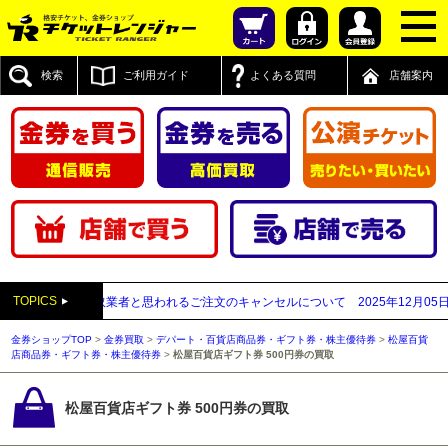
検索
ご利用ガイド
よくある質問
店舗案内
TOPICS
が先払い買取業者と思われるご注文のキャンセルについて
2025年12月05日
【2
金券ショップTOP
>
金券買取
>
デパート・百貨店商品券・ギフト券・株主優待券
>
松屋百貨
店商品券・ギフト券・株主優待券
>
松屋百貨店ギフト券 500円券の買取
松屋百貨店ギフト券 500円券の買取