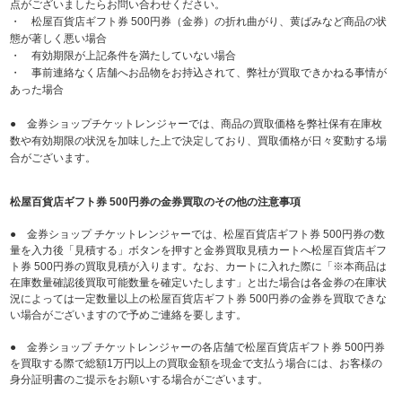
点がございましたらお問い合わせください。
・ 松屋百貨店ギフト券 500円券（金券）の折れ曲がり、黄ばみなど商品の状
態が著しく悪い場合
・ 有効期限が上記条件を満たしていない場合
・ 事前連絡なく店舗へお品物をお持込されて、弊社が買取できかねる事情が
あった場合
● 金券ショップチケットレンジャーでは、商品の買取価格を弊社保有在庫枚
数や有効期限の状況を加味した上で決定しており、買取価格が日々変動する場
合がございます。
松屋百貨店ギフト券 500円券の金券買取のその他の注意事項
● 金券ショップ チケットレンジャーでは、松屋百貨店ギフト券 500円券の数
量を入力後「見積する」ボタンを押すと金券買取見積カートへ松屋百貨店ギフ
ト券 500円券の買取見積が入ります。なお、カートに入れた際に「※本商品は
在庫数量確認後買取可能数量を確定いたします」と出た場合は各金券の在庫状
況によっては一定数量以上の松屋百貨店ギフト券 500円券の金券を買取できな
い場合がございますので予めご連絡を要します。
● 金券ショップ チケットレンジャーの各店舗で松屋百貨店ギフト券 500円券
を買取する際で総額1万円以上の買取金額を現金で支払う場合には、お客様の
身分証明書のご提示をお願いする場合がございます。