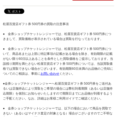
松屋百貨店ギフト券 500円券の買取の注意事項
● 金券ショップチケットレンジャーでは、松屋百貨店ギフト券 500円券につ
きまして、買取価格が表示されている場合は買取を行なっております。
● 金券ショップチケットレンジャーでは、松屋百貨店ギフト券 500円券につ
いて、商品名または上部に特記事項の記載がある場合を除き、有効期限の記載
がない限り60日以上あることを条件とした買取価格をご提示しております。当
該残り期間を満たさない松屋百貨店ギフト券 500円券については、当該買取価
格では買取できない場合がございます。有効期限60日未満のお品物のご売却に
ついてのご相談は、事前に
お問い合わせ
ください。
●金券ショップチケットレンジャーへ松屋百貨店ギフト券 500円券をご送付あ
るいは店舗持込により買取をご希望の場合には弊社到着期限（あるいは店舗持
込期限）を個別にお知らせいたしますので期限日までにお品物が到着するよう
ご手配ください。なお、詳細はお客様ご利用ガイドでご確認ください。
● 金券ショップチケットレンジャーでは、以下の場合において商品を買取で
きない（あるいはマイナス査定の対象となる）場合がございますのでご不明な