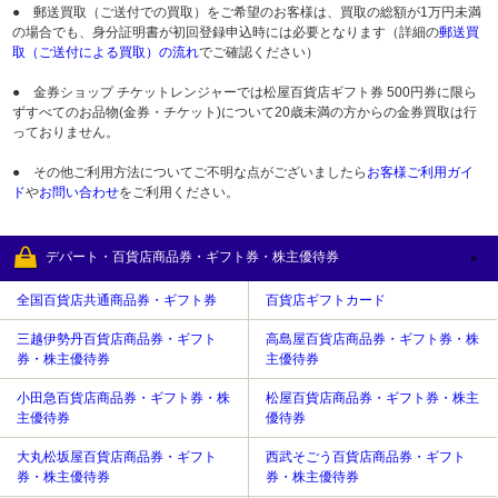
● 郵送買取（ご送付での買取）をご希望のお客様は、買取の総額が1万円未満
の場合でも、身分証明書が初回登録申込時には必要となります（詳細の
郵送買
取（ご送付による買取）の流れ
でご確認ください）
● 金券ショップ チケットレンジャーでは松屋百貨店ギフト券 500円券に限ら
ずすべてのお品物(金券・チケット)について20歳未満の方からの金券買取は行
っておりません。
● その他ご利用方法についてご不明な点がございましたら
お客様ご利用ガイ
ド
や
お問い合わせ
をご利用ください。
デパート・百貨店商品券・ギフト券・株主優待券
全国百貨店共通商品券・ギフト券
百貨店ギフトカード
三越伊勢丹百貨店商品券・ギフト
高島屋百貨店商品券・ギフト券・株
券・株主優待券
主優待券
小田急百貨店商品券・ギフト券・株
松屋百貨店商品券・ギフト券・株主
主優待券
優待券
大丸松坂屋百貨店商品券・ギフト
西武そごう百貨店商品券・ギフト
券・株主優待券
券・株主優待券