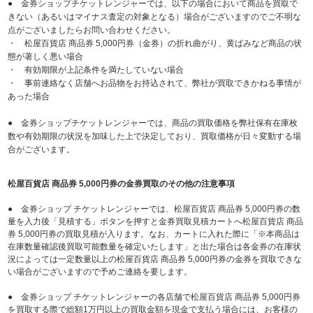
● 金券ショップチケットレンジャーでは、以下の場合において商品を買取で
きない（あるいはマイナス査定の対象となる）場合がございますのでご不明な
点がございましたらお問い合わせください。
・ 松屋百貨店 商品券 5,000円券（金券）の折れ曲がり、黄ばみなど商品の状
態が著しく悪い場合
・ 有効期限が上記条件を満たしていない場合
・ 事前連絡なく店舗へお品物をお持込されて、弊社が買取できかねる事情が
あった場合
● 金券ショップチケットレンジャーでは、商品の買取価格を弊社保有在庫枚
数や有効期限の状況を加味した上で決定しており、買取価格が日々変動する場
合がございます。
松屋百貨店 商品券 5,000円券の金券買取のその他の注意事項
● 金券ショップ チケットレンジャーでは、松屋百貨店 商品券 5,000円券の数
量を入力後「見積する」ボタンを押すと金券買取見積カートへ松屋百貨店 商品
券 5,000円券の買取見積が入ります。なお、カートに入れた際に「※本商品は
在庫数量確認後買取可能数量を確定いたします」と出た場合は各金券の在庫状
況によっては一定数量以上の松屋百貨店 商品券 5,000円券の金券を買取できな
い場合がございますので予めご連絡を要します。
● 金券ショップ チケットレンジャーの各店舗で松屋百貨店 商品券 5,000円券
を買取する際で総額1万円以上の買取金額を現金で支払う場合には、お客様の