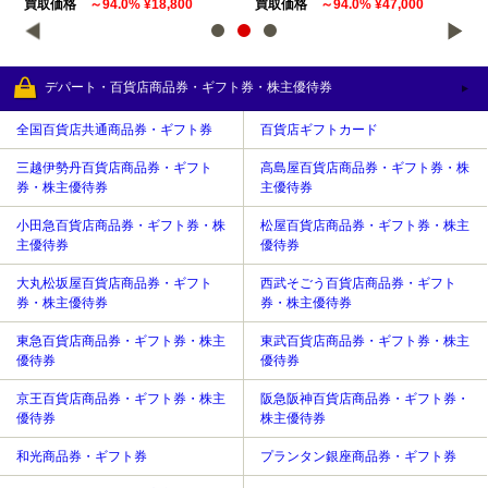
買取価格
～94.0% ¥18,800
買取価格
～94.0% ¥47,000
買
デパート・百貨店商品券・ギフト券・株主優待券
全国百貨店共通商品券・ギフト券
百貨店ギフトカード
三越伊勢丹百貨店商品券・ギフト
高島屋百貨店商品券・ギフト券・株
券・株主優待券
主優待券
小田急百貨店商品券・ギフト券・株
松屋百貨店商品券・ギフト券・株主
主優待券
優待券
大丸松坂屋百貨店商品券・ギフト
西武そごう百貨店商品券・ギフト
券・株主優待券
券・株主優待券
東急百貨店商品券・ギフト券・株主
東武百貨店商品券・ギフト券・株主
優待券
優待券
京王百貨店商品券・ギフト券・株主
阪急阪神百貨店商品券・ギフト券・
優待券
株主優待券
和光商品券・ギフト券
プランタン銀座商品券・ギフト券