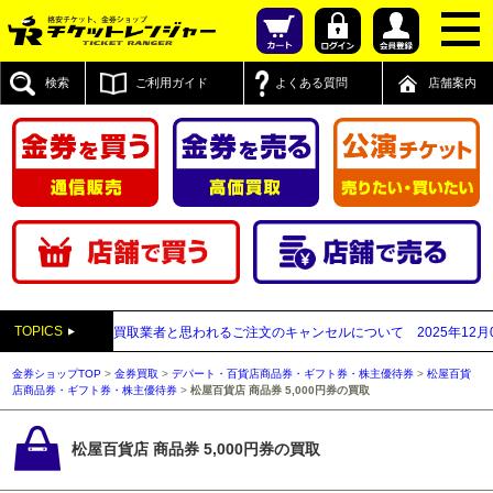
検索
ご利用ガイド
よくある質問
店舗案内
TOPICS
付先が先払い買取業者と思われるご注文のキャンセルについて
2025年12月05日
【
金券ショップTOP
>
金券買取
>
デパート・百貨店商品券・ギフト券・株主優待券
>
松屋百貨
店商品券・ギフト券・株主優待券
>
松屋百貨店 商品券 5,000円券の買取
松屋百貨店 商品券 5,000円券の買取