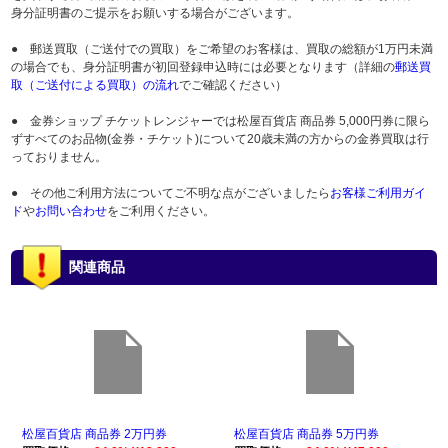
身分証明書のご提示をお願いする場合がございます。
● 郵送買取（ご送付での買取）をご希望のお客様は、買取の総額が1万円未満
の場合でも、身分証明書が初回登録申込時には必要となります（詳細の
郵送買
取（ご送付による買取）の流れ
でご確認ください）
● 金券ショップ チケットレンジャーでは松屋百貨店 商品券 5,000円券に限ら
ずすべてのお品物(金券・チケット)について20歳未満の方からの金券買取は行
っておりません。
● その他ご利用方法についてご不明な点がございましたら
お客様ご利用ガイ
ド
や
お問い合わせ
をご利用ください。
関連商品
松屋百貨店 商品券 2万円券
松屋百貨店 商品券 5万円券
松屋