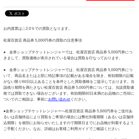
お内渡票は△2.0％での買取となります。
松屋百貨店 商品券 5,000円券の買取の注意事項
● 金券ショップチケットレンジャーでは、松屋百貨店 商品券 5,000円券につ
きまして、買取価格が表示されている場合は買取を行なっております。
● 金券ショップチケットレンジャーでは、松屋百貨店 商品券 5,000円券につ
いて、商品名または上部に特記事項の記載がある場合を除き、有効期限の記載
がない限り60日以上あることを条件とした買取価格をご提示しております。当
該残り期間を満たさない松屋百貨店 商品券 5,000円券については、当該買取価
格では買取できない場合がございます。有効期限60日未満のお品物のご売却に
ついてのご相談は、事前に
お問い合わせ
ください。
●金券ショップチケットレンジャーへ松屋百貨店 商品券 5,000円券をご送付あ
るいは店舗持込により買取をご希望の場合には弊社到着期限（あるいは店舗持
込期限）を個別にお知らせいたしますので期限日までにお品物が到着するよう
ご手配ください。なお、詳細はお客様ご利用ガイドでご確認ください。